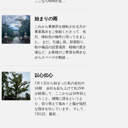
ここなら時間があ ...
始まりの雨
これから事務所を移転される方が
事業風水をご依頼くださって、先
日、移転先の物件に伺ってきまし
た。 まだ、引越し前。部屋割り、
机や備品の設置場所、植物の置き
場など、お客様のご希望を聞きな
がらスペースや動線 ...
以心伝心
7月１日から始まった私の会社の
16期 会社を起ち上げて丸15年
が経過して、ここからは16年目と
いうこと。感慨に浸るというよ
り、切り替えて進め！と脳が強烈
な指令を出しています。 そして、
7月1日、最初 ...