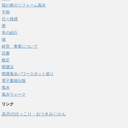
我が家のリフォーム風水
手相
日々雑感
暦
本の紹介
猫
経営 事業について
読書
鑑定
開運法
開運風水パワースポット巡り
電子書籍出版
風水
風水ウォーク
リンク
晶月のほっこり・おつきみじかん