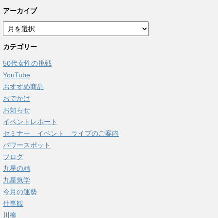
アーカイブ
ア
ー
カテゴリー
カ
イ
50代女性の挑戦
ブ
YouTube
おすすめ商品
おでかけ
お知らせ
イベントレポート
セミナー イベント ライブのご案内
パワースポット
ブログ
九星の精
九星気学
今月の運勢
仕事観
川柳