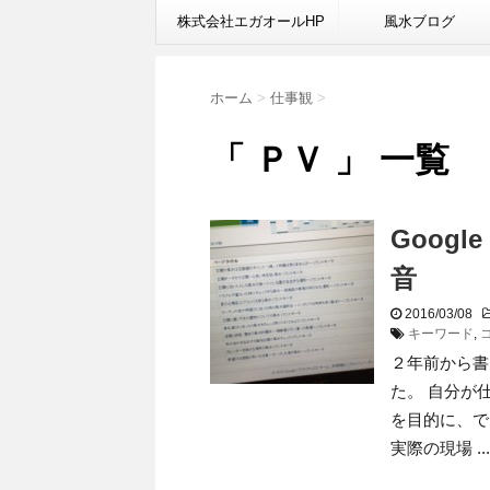
株式会社エガオールHP
風水ブログ
ホーム
>
仕事観
>
「 ＰＶ 」 一覧
Goog
音
2016/03/08
キーワード
,
２年前から書
た。 自分が
を目的に、で
実際の現場 ...