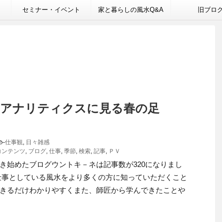
セミナー・イベント
家と暮らしの風水Q&A
旧ブロ
le アナリティクスに見る春の足
-
仕事観
,
日々雑感
コンテンツ
,
ブログ
,
仕事
,
季節
,
検索
,
記事
,
ＰＶ
き始めたブログウントキ－ネは記事数が320になりまし
仕事としている風水をより多くの方に知っていただくこと
きるだけわかりやすくまた、師匠から学んできたことや