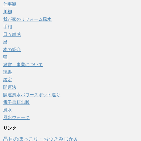
仕事観
川柳
我が家のリフォーム風水
手相
日々雑感
暦
本の紹介
猫
経営 事業について
読書
鑑定
開運法
開運風水パワースポット巡り
電子書籍出版
風水
風水ウォーク
リンク
晶月のほっこり・おつきみじかん