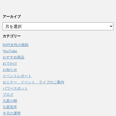
アーカイブ
ア
ー
カ
カテゴリー
イ
50代女性の挑戦
ブ
YouTube
おすすめ商品
おでかけ
お知らせ
イベントレポート
セミナー イベント ライブのご案内
パワースポット
ブログ
九星の精
九星気学
今月の運勢