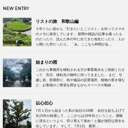
NEW ENTRY
リストの旅 和歌山編
５年ぐらい前から「行きたいとこリスト」を作ってスマホ
のメモに保存しています。 新聞や雑誌の記事を撮ったも
のだったり、読んだ本の中に出てきた地名だったり、人か
ら聞いた所だったり。 「あ、ここなら時間があ ...
始まりの雨
これから事務所を移転される方が事業風水をご依頼くださ
って、先日、移転先の物件に伺ってきました。 まだ、引
越し前。部屋割り、机や備品の設置場所、植物の置き場な
ど、お客様のご希望を聞きながらスペースや動線 ...
以心伝心
7月１日から始まった私の会社の16期 会社を起ち上げて
丸15年が経過して、ここからは16年目ということ。感慨
に浸るというより、切り替えて進め！と脳が強烈な指令を
出しています。 そして、7月1日、最初 ...