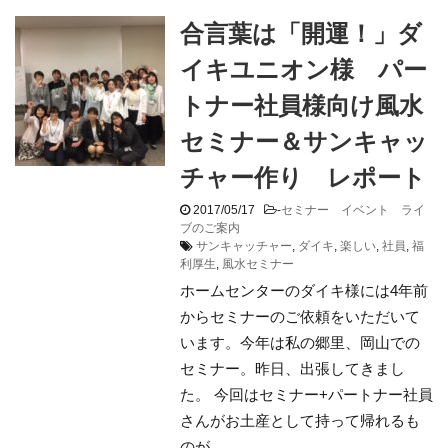
合言葉は「開運！」ダ
イキユニオン様 パー
トナー社員様向け風水
セミナー＆サンキャッ
チャー作り レポート
2017/05/17
-
セミナー イベント ライ
ブのご案内
サンキャッチャー
,
ダイキ
,
楽しい
,
社員
,
福
利厚生
,
風水セミナー
ホームセンターのダイキ様には4年前
からセミナーのご依頼をいただいて
います。今年は私の郷里、岡山での
セミナー。昨日、出張してきまし
た。 今回はセミナー+パートナー社員
さんがお土産として持って帰れるも
のが ...