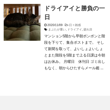
ドライアイと勝負の一
日
2020/11/09
-
日々雑感
まぶたが重い
,
ドライアイ
,
疲れ目
マンション5階から早朝ポンポンと階
段を下りて、集合ポストまで。 そし
て新聞を取って、よいしょよいしょ
とまた階段を5階まで上る日課は今朝
はお休み。 月曜日 休刊日 ゴミ出し
もなく、朝からひたすらメール鑑 ...