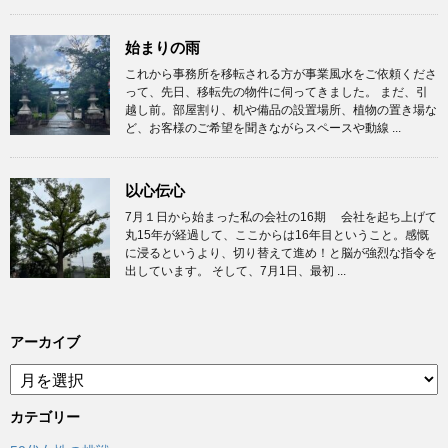
始まりの雨
これから事務所を移転される方が事業風水をご依頼くださ
って、先日、移転先の物件に伺ってきました。 まだ、引
越し前。部屋割り、机や備品の設置場所、植物の置き場な
ど、お客様のご希望を聞きながらスペースや動線 ...
以心伝心
7月１日から始まった私の会社の16期 会社を起ち上げて
丸15年が経過して、ここからは16年目ということ。感慨
に浸るというより、切り替えて進め！と脳が強烈な指令を
出しています。 そして、7月1日、最初 ...
アーカイブ
ア
ー
カ
カテゴリー
イ