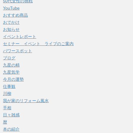
50代女性の挑戦
ブ
YouTube
おすすめ商品
おでかけ
お知らせ
イベントレポート
セミナー イベント ライブのご案内
パワースポット
ブログ
九星の精
九星気学
今月の運勢
仕事観
川柳
我が家のリフォーム風水
手相
日々雑感
暦
本の紹介