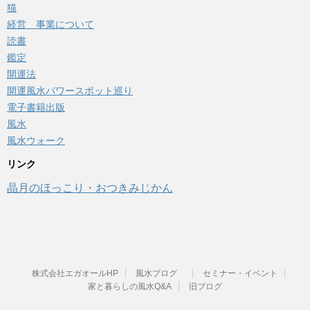
猫
経営 事業について
読書
鑑定
開運法
開運風水パワースポット巡り
電子書籍出版
風水
風水ウォーク
リンク
晶月のほっこり・おつきみじかん
株式会社エガオールHP
風水ブログ
セミナー・イベント
家と暮らしの風水Q&A
旧ブログ