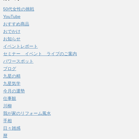
イ
50代女性の挑戦
ブ
YouTube
おすすめ商品
おでかけ
お知らせ
イベントレポート
セミナー イベント ライブのご案内
パワースポット
ブログ
九星の精
九星気学
今月の運勢
仕事観
川柳
我が家のリフォーム風水
手相
日々雑感
暦