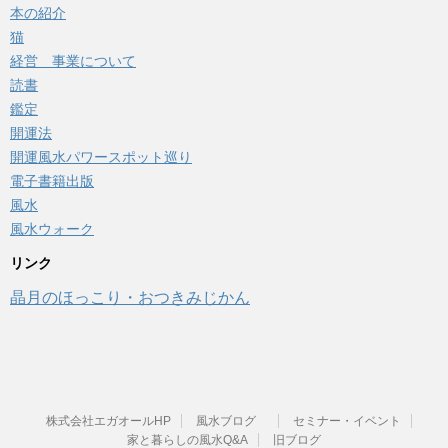
本の紹介
猫
経営 事業について
読書
鑑定
開運法
開運風水パワースポット巡り
電子書籍出版
風水
風水ウォーク
リンク
晶月のほっこり・おつきみじかん
株式会社エガオールHP
風水ブログ
セミナー・イベント
家と暮らしの風水Q&A
旧ブログ