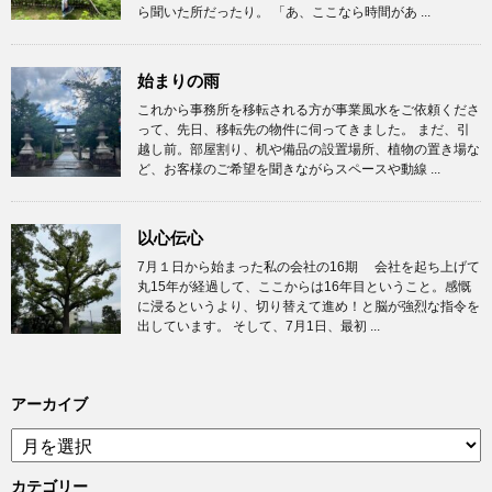
ら聞いた所だったり。 「あ、ここなら時間があ ...
始まりの雨
これから事務所を移転される方が事業風水をご依頼くださ
って、先日、移転先の物件に伺ってきました。 まだ、引
越し前。部屋割り、机や備品の設置場所、植物の置き場な
ど、お客様のご希望を聞きながらスペースや動線 ...
以心伝心
7月１日から始まった私の会社の16期 会社を起ち上げて
丸15年が経過して、ここからは16年目ということ。感慨
に浸るというより、切り替えて進め！と脳が強烈な指令を
出しています。 そして、7月1日、最初 ...
アーカイブ
ア
ー
カ
カテゴリー