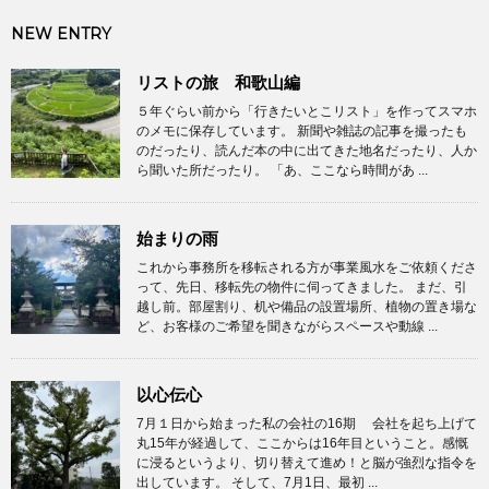
NEW ENTRY
リストの旅 和歌山編
５年ぐらい前から「行きたいとこリスト」を作ってスマホ
のメモに保存しています。 新聞や雑誌の記事を撮ったも
のだったり、読んだ本の中に出てきた地名だったり、人か
ら聞いた所だったり。 「あ、ここなら時間があ ...
始まりの雨
これから事務所を移転される方が事業風水をご依頼くださ
って、先日、移転先の物件に伺ってきました。 まだ、引
越し前。部屋割り、机や備品の設置場所、植物の置き場な
ど、お客様のご希望を聞きながらスペースや動線 ...
以心伝心
7月１日から始まった私の会社の16期 会社を起ち上げて
丸15年が経過して、ここからは16年目ということ。感慨
に浸るというより、切り替えて進め！と脳が強烈な指令を
出しています。 そして、7月1日、最初 ...