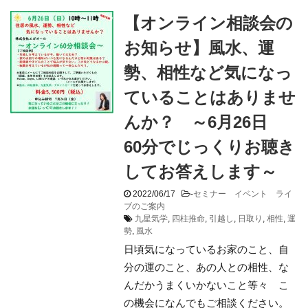
【オンライン相談会の
お知らせ】風水、運
勢、相性など気になっ
ていることはありませ
んか？ ～6月26日
60分でじっくりお聴き
してお答えします～
2022/06/17
-
セミナー イベント ライ
ブのご案内
九星気学
,
四柱推命
,
引越し
,
日取り
,
相性
,
運
勢
,
風水
日頃気になっているお家のこと、自
分の運のこと、あの人との相性、な
んだかうまくいかないこと等々 こ
の機会になんでもご相談ください。