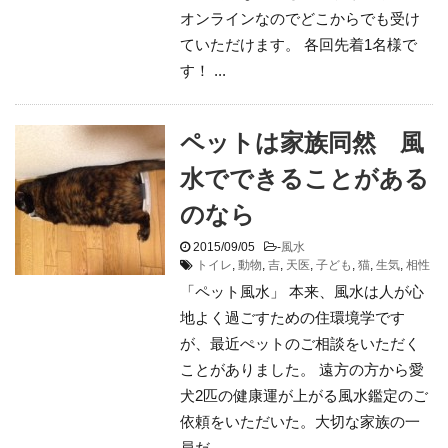
オンラインなのでどこからでも受け
ていただけます。 各回先着1名様で
す！ ...
ペットは家族同然 風
水でできることがある
のなら
2015/09/05
-
風水
トイレ
,
動物
,
吉
,
天医
,
子ども
,
猫
,
生気
,
相性
「ペット風水」 本来、風水は人が心
地よく過ごすための住環境学です
が、最近ぺットのご相談をいただく
ことがありました。 遠方の方から愛
犬2匹の健康運が上がる風水鑑定のご
依頼をいただいた。大切な家族の一
員だ ...