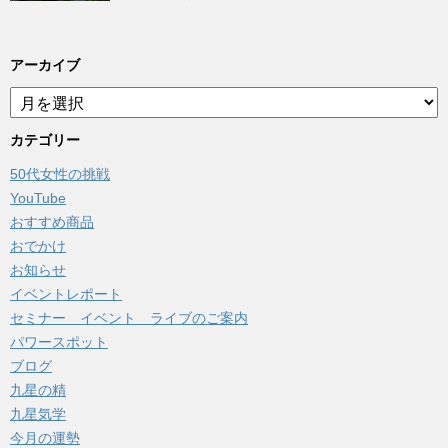
アーカイブ
ア
ー
カ
カテゴリー
イ
50代女性の挑戦
ブ
YouTube
おすすめ商品
おでかけ
お知らせ
イベントレポート
セミナー イベント ライブのご案内
パワースポット
ブログ
九星の精
九星気学
今月の運勢