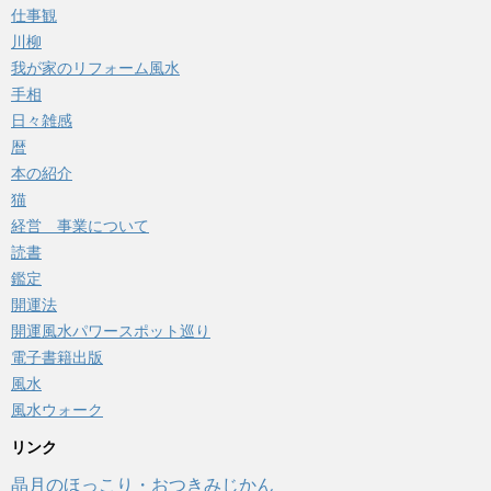
仕事観
川柳
我が家のリフォーム風水
手相
日々雑感
暦
本の紹介
猫
経営 事業について
読書
鑑定
開運法
開運風水パワースポット巡り
電子書籍出版
風水
風水ウォーク
リンク
晶月のほっこり・おつきみじかん