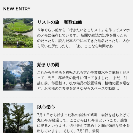
NEW ENTRY
リストの旅 和歌山編
５年ぐらい前から「行きたいとこリスト」を作ってスマホ
のメモに保存しています。 新聞や雑誌の記事を撮ったも
のだったり、読んだ本の中に出てきた地名だったり、人か
ら聞いた所だったり。 「あ、ここなら時間があ ...
始まりの雨
これから事務所を移転される方が事業風水をご依頼くださ
って、先日、移転先の物件に伺ってきました。 まだ、引
越し前。部屋割り、机や備品の設置場所、植物の置き場な
ど、お客様のご希望を聞きながらスペースや動線 ...
以心伝心
7月１日から始まった私の会社の16期 会社を起ち上げて
丸15年が経過して、ここからは16年目ということ。感慨
に浸るというより、切り替えて進め！と脳が強烈な指令を
出しています。 そして、7月1日、最初 ...