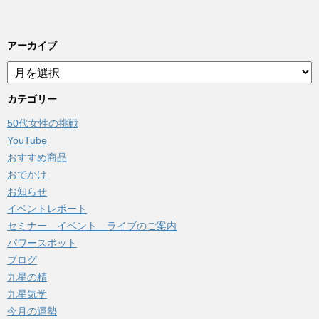
アーカイブ
ア
ー
カ
カテゴリー
イ
50代女性の挑戦
ブ
YouTube
おすすめ商品
おでかけ
お知らせ
イベントレポート
セミナー イベント ライブのご案内
パワースポット
ブログ
九星の精
九星気学
今月の運勢