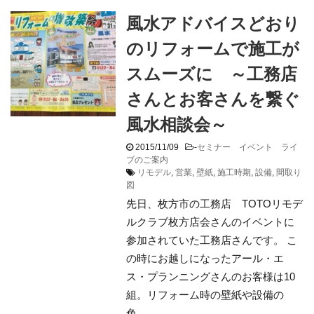
風水アドバイスどおり
のリフォームで施工が
スムーズに ～工務店
さんとお客さんを繋ぐ
風水相談会～
2015/11/09
-
セミナー イベント ライ
ブのご案内
リモデル
,
営業
,
壁紙
,
施工時期
,
設備
,
間取り
図
先日、枚方市の工務店 TOTOリモデ
ルクラブ枚方店会さんのイベントに
参加されていた工務店さんです。 こ
の時にお越しになったアール・エ
ス・プランニングさんのお客様は10
組。リフォーム時の壁紙や設備の
色、 ...