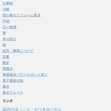
仕事観
川柳
我が家のリフォーム風水
手相
日々雑感
暦
本の紹介
猫
経営 事業について
読書
鑑定
開運法
開運風水パワースポット巡り
電子書籍出版
風水
風水ウォーク
リンク
晶月のほっこり・おつきみじかん