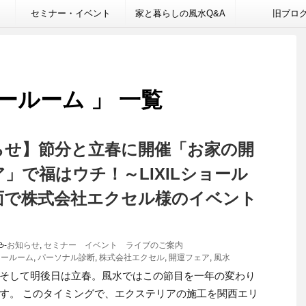
セミナー・イベント
家と暮らしの風水Q&A
旧ブロ
ョールーム 」 一覧
らせ】節分と立春に開催「お家の開
」で福はウチ！～LIXILショール
面で株式会社エクセル様のイベント
-
お知らせ
,
セミナー イベント ライブのご案内
ショールーム
,
パーソナル診断
,
株式会社エクセル
,
開運フェア
,
風水
そして明後日は立春。風水ではこの節目を一年の変わり
す。 このタイミングで、エクステリアの施工を関西エリ