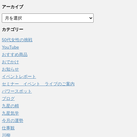
アーカイブ
ア
ー
カテゴリー
カ
イ
50代女性の挑戦
ブ
YouTube
おすすめ商品
おでかけ
お知らせ
イベントレポート
セミナー イベント ライブのご案内
パワースポット
ブログ
九星の精
九星気学
今月の運勢
仕事観
川柳