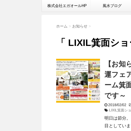
株式会社エガオールHP
風水ブログ
ホーム
>
お知らせ
>
「 LIXIL箕面シ
【お知
運フェア
ーム箕
です～
2018/02/02
LIXIL箕面
明日は節分。
目としていま