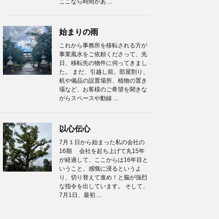
ここなら時間があ ...
始まりの雨
これから事務所を移転される方が
事業風水をご依頼くださって、先
日、移転先の物件に伺ってきまし
た。 まだ、引越し前。部屋割り、
机や備品の設置場所、植物の置き
場など、お客様のご希望を聞きな
がらスペースや動線 ...
以心伝心
7月１日から始まった私の会社の
16期 会社を起ち上げて丸15年
が経過して、ここからは16年目と
いうこと。感慨に浸るというよ
り、切り替えて進め！と脳が強烈
な指令を出しています。 そして、
7月1日、最初 ...