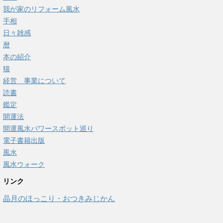
我が家のリフォーム風水
手相
日々雑感
暦
本の紹介
猫
経営 事業について
読書
鑑定
開運法
開運風水パワースポット巡り
電子書籍出版
風水
風水ウォーク
リンク
晶月のほっこり・おつきみじかん