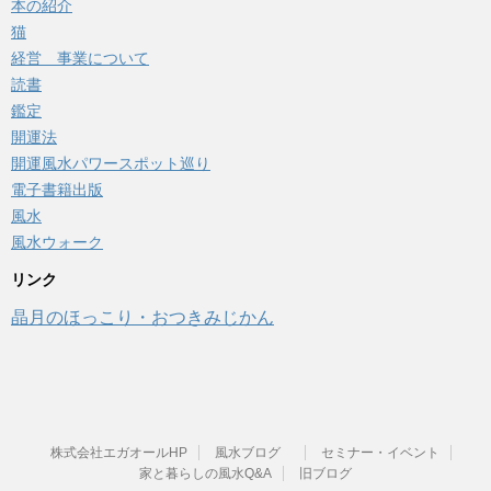
本の紹介
猫
経営 事業について
読書
鑑定
開運法
開運風水パワースポット巡り
電子書籍出版
風水
風水ウォーク
リンク
晶月のほっこり・おつきみじかん
株式会社エガオールHP
風水ブログ
セミナー・イベント
家と暮らしの風水Q&A
旧ブログ