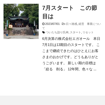
7月スタート この節
目は
2023/07/01
-
日々雑感
,
経営 事業につい
て
ついたち詣り氏神
,
スタート
,
リセット
6月決算の株式会社エガオール 本日
7月1日は13期目のスタートです。 こ
こまで継続できたのはひとえにお客
さまのおかげです。どうもありがと
うございます。 新しい期の目標は
「絞る 削る」 12年間、色々な ...