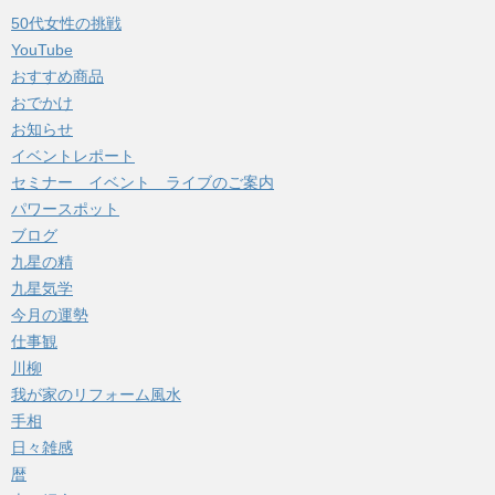
イ
50代女性の挑戦
ブ
YouTube
おすすめ商品
おでかけ
お知らせ
イベントレポート
セミナー イベント ライブのご案内
パワースポット
ブログ
九星の精
九星気学
今月の運勢
仕事観
川柳
我が家のリフォーム風水
手相
日々雑感
暦