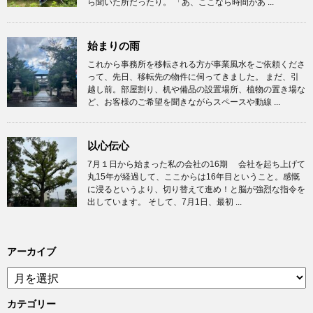
ら聞いた所だったり。 「あ、ここなら時間があ ...
始まりの雨
これから事務所を移転される方が事業風水をご依頼くださ
って、先日、移転先の物件に伺ってきました。 まだ、引
越し前。部屋割り、机や備品の設置場所、植物の置き場な
ど、お客様のご希望を聞きながらスペースや動線 ...
以心伝心
7月１日から始まった私の会社の16期 会社を起ち上げて
丸15年が経過して、ここからは16年目ということ。感慨
に浸るというより、切り替えて進め！と脳が強烈な指令を
出しています。 そして、7月1日、最初 ...
アーカイブ
ア
ー
カ
カテゴリー