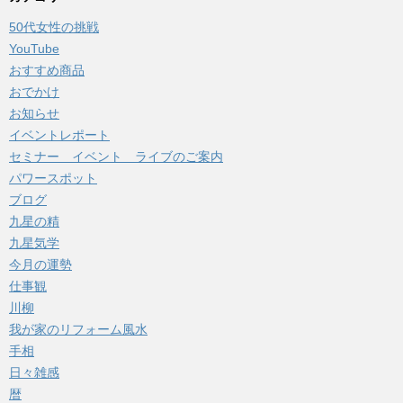
イ
50代女性の挑戦
ブ
YouTube
おすすめ商品
おでかけ
お知らせ
イベントレポート
セミナー イベント ライブのご案内
パワースポット
ブログ
九星の精
九星気学
今月の運勢
仕事観
川柳
我が家のリフォーム風水
手相
日々雑感
暦