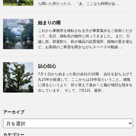
ら聞いた所だったり。 「あ、ここなら時間があ ...
始まりの雨
これから事務所を移転される方が事業風水をご依頼くださ
って、先日、移転先の物件に伺ってきました。 まだ、引
越し前。部屋割り、机や備品の設置場所、植物の置き場な
ど、お客様のご希望を聞きながらスペースや動線 ...
以心伝心
7月１日から始まった私の会社の16期 会社を起ち上げて
丸15年が経過して、ここからは16年目ということ。感慨
に浸るというより、切り替えて進め！と脳が強烈な指令を
出しています。 そして、7月1日、最初 ...
アーカイブ
ア
ー
カ
カテゴリー