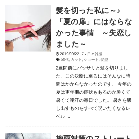
髪を切った私に～♪
「夏の扉」にはならな
かった事情 ～失恋し
ました～
2019/09/22
-
日々雑感
50代
,
カット
,
ショート
,
髪型
2週間前にバッサリと髪を切りまし
た。この決断に至るにはそんなに時
間はかからなかったのです。 今年の
夏は更年期の症状もあるのか暑くて
暑くて滝汗の毎日でした。 暑さを醸
し出すものをすべて呪いたくなるレ
ベル ...
梅雨対策のストレート