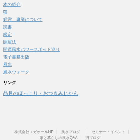
本の紹介
猫
経営 事業について
読書
鑑定
開運法
開運風水パワースポット巡り
電子書籍出版
風水
風水ウォーク
リンク
晶月のほっこり・おつきみじかん
株式会社エガオールHP
風水ブログ
セミナー・イベント
家と暮らしの風水Q&A
旧ブログ