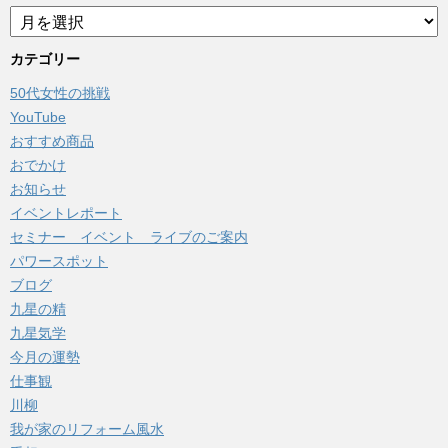
ア
ー
カ
カテゴリー
イ
50代女性の挑戦
ブ
YouTube
おすすめ商品
おでかけ
お知らせ
イベントレポート
セミナー イベント ライブのご案内
パワースポット
ブログ
九星の精
九星気学
今月の運勢
仕事観
川柳
我が家のリフォーム風水