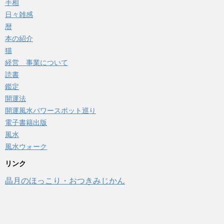
手相
日々雑感
暦
本の紹介
猫
経営 事業について
読書
鑑定
開運法
開運風水パワースポット巡り
電子書籍出版
風水
風水ウォーク
リンク
晶月のほっこり・おつきみじかん