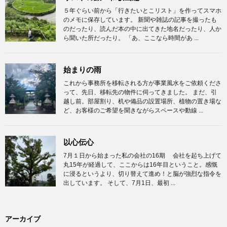
５年ぐらい前から「行きたいとこリスト」を作ってスマホ
のメモに保存しています。 新聞や雑誌の記事を撮ったも
のだったり、読んだ本の中に出てきた地名だったり、人か
ら聞いた所だったり。 「あ、ここなら時間があ ...
始まりの雨
これから事務所を移転される方が事業風水をご依頼くださ
って、先日、移転先の物件に伺ってきました。 まだ、引
越し前。部屋割り、机や備品の設置場所、植物の置き場な
ど、お客様のご希望を聞きながらスペースや動線 ...
以心伝心
7月１日から始まった私の会社の16期 会社を起ち上げて
丸15年が経過して、ここからは16年目ということ。感慨
に浸るというより、切り替えて進め！と脳が強烈な指令を
出しています。 そして、7月1日、最初 ...
アーカイブ