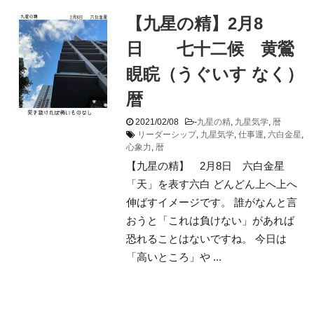
【九星の精】2月8
日 七十二候 黄鶯
睍睆（うぐいす なく）
暦
2021/02/08
-
九星の精
,
九星気学
,
暦
リーダーシップ
,
九星気学
,
仕事運
,
六白金星
,
心象力
,
暦
【九星の精】 2月8日 六白金星
「天」を表す六白 どんどん上へ上へ
伸ばすイメージです。 誰がなんと言
おうと「これは負けない」があれば
恐れることはないですね。 今日は
「高いところ」や ...