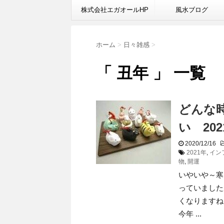
株式会社エガオールHP
風水ブログ
ホーム
>
日々雑感
>
「 丑年 」 一覧
どんな
い 2
2020/12/16
2021年
,
イン
物
,
開運
いやいや～寒
っていました
くなりますね
今年 ...