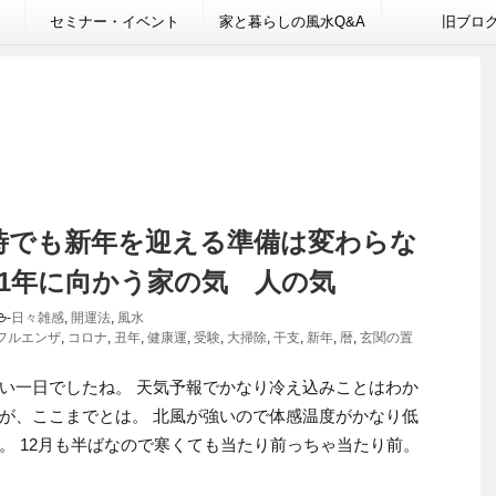
セミナー・イベント
家と暮らしの風水Q&A
旧ブロ
時でも新年を迎える準備は変わらな
021年に向かう家の気 人の気
-
日々雑感
,
開運法
,
風水
フルエンザ
,
コロナ
,
丑年
,
健康運
,
受験
,
大掃除
,
干支
,
新年
,
暦
,
玄関の置
い一日でしたね。 天気予報でかなり冷え込みことはわか
が、ここまでとは。 北風が強いので体感温度がかなり低
。 12月も半ばなので寒くても当たり前っちゃ当たり前。