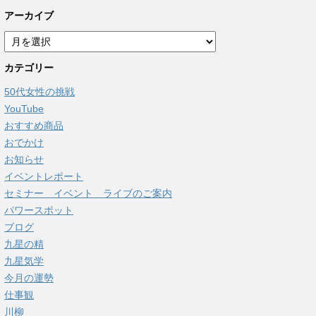
アーカイブ
ア
ー
カテゴリー
カ
イ
50代女性の挑戦
ブ
YouTube
おすすめ商品
おでかけ
お知らせ
イベントレポート
セミナー イベント ライブのご案内
パワースポット
ブログ
九星の精
九星気学
今月の運勢
仕事観
川柳