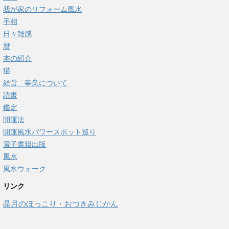
我が家のリフォーム風水
手相
日々雑感
暦
本の紹介
猫
経営 事業について
読書
鑑定
開運法
開運風水パワースポット巡り
電子書籍出版
風水
風水ウォーク
リンク
晶月のほっこり・おつきみじかん