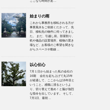
ここなら時間があ ...
始まりの雨
これから事務所を移転される方が
事業風水をご依頼くださって、先
日、移転先の物件に伺ってきまし
た。 まだ、引越し前。部屋割り、
机や備品の設置場所、植物の置き
場など、お客様のご希望を聞きな
がらスペースや動線 ...
以心伝心
7月１日から始まった私の会社の
16期 会社を起ち上げて丸15年
が経過して、ここからは16年目と
いうこと。感慨に浸るというよ
り、切り替えて進め！と脳が強烈
な指令を出しています。 そして、
7月1日、最初 ...