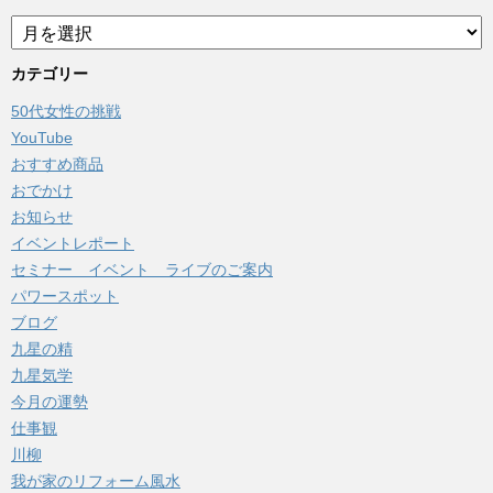
ア
ー
カ
カテゴリー
イ
50代女性の挑戦
ブ
YouTube
おすすめ商品
おでかけ
お知らせ
イベントレポート
セミナー イベント ライブのご案内
パワースポット
ブログ
九星の精
九星気学
今月の運勢
仕事観
川柳
我が家のリフォーム風水