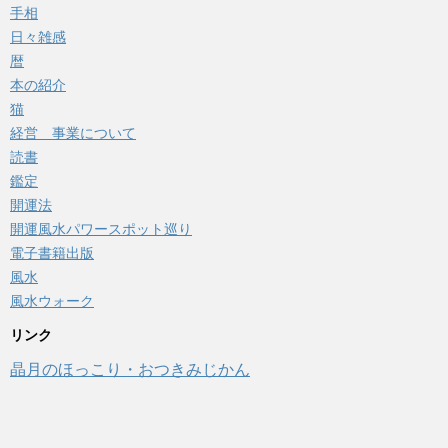
手相
日々雑感
暦
本の紹介
猫
経営 事業について
読書
鑑定
開運法
開運風水パワースポット巡り
電子書籍出版
風水
風水ウォーク
リンク
晶月のほっこり・おつきみじかん