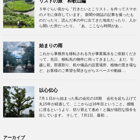
リストの旅 和歌山編
５年ぐらい前から「行きたいとこリスト」を作ってスマホ
のメモに保存しています。 新聞や雑誌の記事を撮ったも
のだったり、読んだ本の中に出てきた地名だったり、人か
ら聞いた所だったり。 「あ、ここなら時間があ ...
始まりの雨
これから事務所を移転される方が事業風水をご依頼くださ
って、先日、移転先の物件に伺ってきました。 まだ、引
越し前。部屋割り、机や備品の設置場所、植物の置き場な
ど、お客様のご希望を聞きながらスペースや動線 ...
以心伝心
7月１日から始まった私の会社の16期 会社を起ち上げて
丸15年が経過して、ここからは16年目ということ。感慨
に浸るというより、切り替えて進め！と脳が強烈な指令を
出しています。 そして、7月1日、最初 ...
アーカイブ