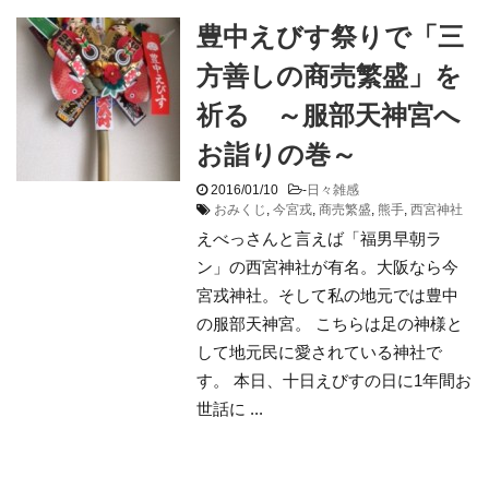
豊中えびす祭りで「三
方善しの商売繁盛」を
祈る ～服部天神宮へ
お詣りの巻～
2016/01/10
-
日々雑感
おみくじ
,
今宮戎
,
商売繁盛
,
熊手
,
西宮神社
えべっさんと言えば「福男早朝ラ
ン」の西宮神社が有名。大阪なら今
宮戎神社。そして私の地元では豊中
の服部天神宮。 こちらは足の神様と
して地元民に愛されている神社で
す。 本日、十日えびすの日に1年間お
世話に ...