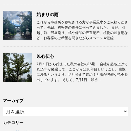
始まりの雨
これから事務所を移転される方が事業風水をご依頼くださ
って、先日、移転先の物件に伺ってきました。 まだ、引
越し前。部屋割り、机や備品の設置場所、植物の置き場な
ど、お客様のご希望を聞きながらスペースや動線 ...
以心伝心
7月１日から始まった私の会社の16期 会社を起ち上げて
丸15年が経過して、ここからは16年目ということ。感慨
に浸るというより、切り替えて進め！と脳が強烈な指令を
出しています。 そして、7月1日、最初 ...
アーカイブ
ア
ー
カ
カテゴリー
イ