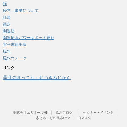
猫
経営 事業について
読書
鑑定
開運法
開運風水パワースポット巡り
電子書籍出版
風水
風水ウォーク
リンク
晶月のほっこり・おつきみじかん
株式会社エガオールHP
風水ブログ
セミナー・イベント
家と暮らしの風水Q&A
旧ブログ