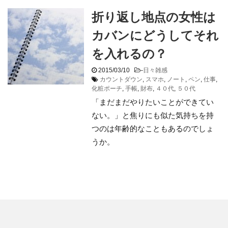
折り返し地点の女性は
カバンにどうしてそれ
を入れるの？
2015/03/10
-
日々雑感
カウントダウン
,
スマホ
,
ノート
,
ペン
,
仕事
,
化粧ポーチ
,
手帳
,
財布
,
４０代
,
５０代
「まだまだやりたいことができてい
ない。」と焦りにも似た気持ちを持
つのは年齢的なこともあるのでしょ
うか。