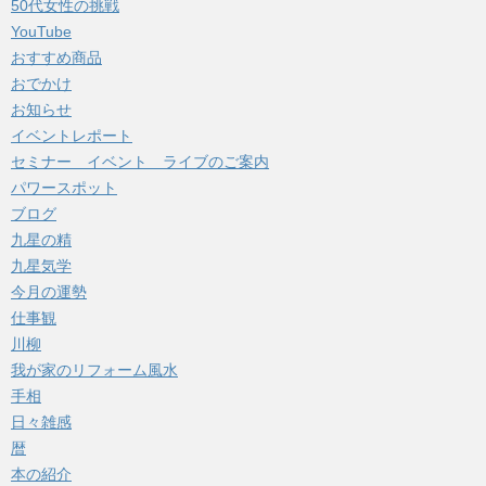
50代女性の挑戦
ブ
YouTube
おすすめ商品
おでかけ
お知らせ
イベントレポート
セミナー イベント ライブのご案内
パワースポット
ブログ
九星の精
九星気学
今月の運勢
仕事観
川柳
我が家のリフォーム風水
手相
日々雑感
暦
本の紹介