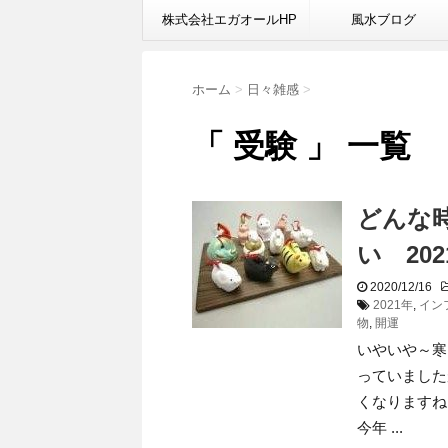
株式会社エガオールHP
風水ブログ
ホーム
>
日々雑感
>
「 受験 」 一覧
どんな
い 2
2020/12/16
2021年
,
イン
物
,
開運
いやいや～寒
っていました
くなりますね
今年 ...