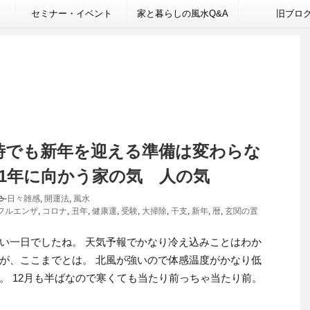
セミナー・イベント
家と暮らしの風水Q&A
旧ブロ
時でも新年を迎える準備は変わらな
021年に向かう家の気 人の気
-
日々雑感
,
開運法
,
風水
フルエンザ
,
コロナ
,
丑年
,
健康運
,
受験
,
大掃除
,
干支
,
新年
,
暦
,
玄関の置
い一日でしたね。 天気予報でかなり冷え込みことはわか
が、ここまでとは。 北風が強いので体感温度がかなり低
。 12月も半ばなので寒くても当たり前っちゃ当たり前。