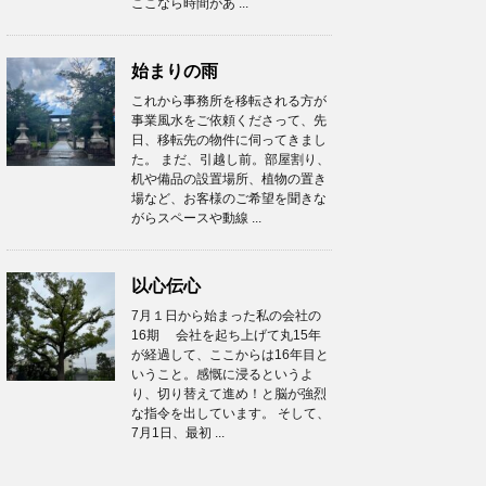
ここなら時間があ ...
始まりの雨
これから事務所を移転される方が
事業風水をご依頼くださって、先
日、移転先の物件に伺ってきまし
た。 まだ、引越し前。部屋割り、
机や備品の設置場所、植物の置き
場など、お客様のご希望を聞きな
がらスペースや動線 ...
以心伝心
7月１日から始まった私の会社の
16期 会社を起ち上げて丸15年
が経過して、ここからは16年目と
いうこと。感慨に浸るというよ
り、切り替えて進め！と脳が強烈
な指令を出しています。 そして、
7月1日、最初 ...