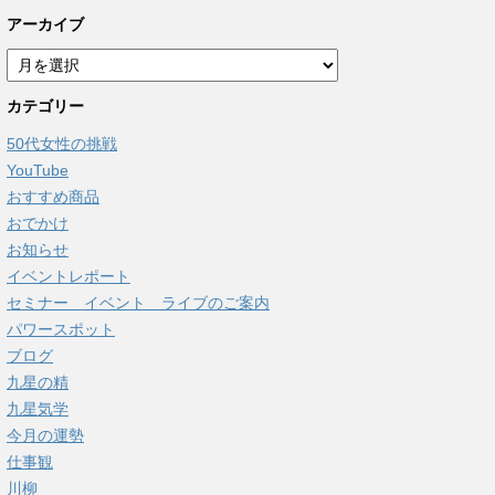
アーカイブ
ア
ー
カテゴリー
カ
イ
50代女性の挑戦
ブ
YouTube
おすすめ商品
おでかけ
お知らせ
イベントレポート
セミナー イベント ライブのご案内
パワースポット
ブログ
九星の精
九星気学
今月の運勢
仕事観
川柳