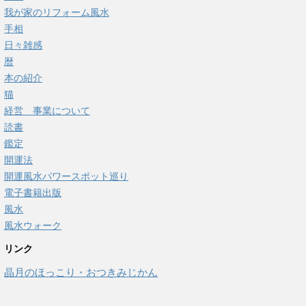
我が家のリフォーム風水
手相
日々雑感
暦
本の紹介
猫
経営 事業について
読書
鑑定
開運法
開運風水パワースポット巡り
電子書籍出版
風水
風水ウォーク
リンク
晶月のほっこり・おつきみじかん