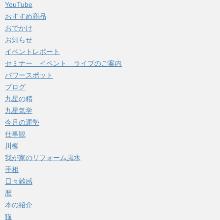
YouTube
おすすめ商品
おでかけ
お知らせ
イベントレポート
セミナー イベント ライブのご案内
パワースポット
ブログ
九星の精
九星気学
今月の運勢
仕事観
川柳
我が家のリフォーム風水
手相
日々雑感
暦
本の紹介
猫