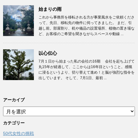
始まりの雨
これから事務所を移転される方が事業風水をご依頼くださ
って、先日、移転先の物件に伺ってきました。 まだ、引
越し前。部屋割り、机や備品の設置場所、植物の置き場な
ど、お客様のご希望を聞きながらスペースや動線 ...
以心伝心
7月１日から始まった私の会社の16期 会社を起ち上げて
丸15年が経過して、ここからは16年目ということ。感慨
に浸るというより、切り替えて進め！と脳が強烈な指令を
出しています。 そして、7月1日、最初 ...
アーカイブ
ア
ー
カ
カテゴリー
イ
50代女性の挑戦
ブ