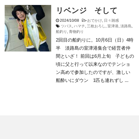
リベンジ そして
2024/10/08
-
おでかけ
,
日々雑感
ツバス
,
ハマチ
,
三枚おろし
,
室津港
,
淡路島
,
船釣り
,
青物釣り
2回目の船釣りに。10月6日（日）4時
半 淡路島の室津港集合で経営者仲
間といざ！ 前回は6月上旬 子どもの
頃に父と行って以来なのでテンショ
ン高めで参加したのですが、激しい
船酔いにダウン 1匹も連れずし ...