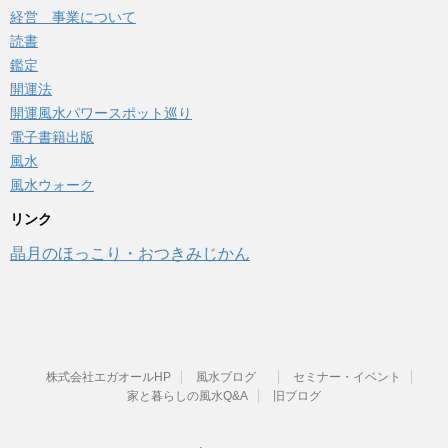
経営 事業について
読書
鑑定
開運法
開運風水パワースポット巡り
電子書籍出版
風水
風水ウォーク
リンク
晶月のほっこり・おつきみじかん
株式会社エガオールHP
風水ブログ
セミナー・イベント
家と暮らしの風水Q&A
旧ブログ