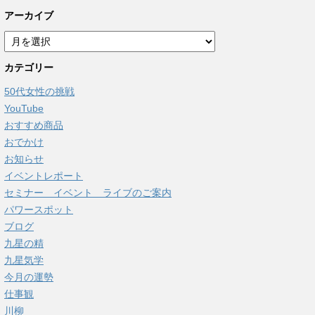
アーカイブ
ア
ー
カテゴリー
カ
イ
50代女性の挑戦
ブ
YouTube
おすすめ商品
おでかけ
お知らせ
イベントレポート
セミナー イベント ライブのご案内
パワースポット
ブログ
九星の精
九星気学
今月の運勢
仕事観
川柳