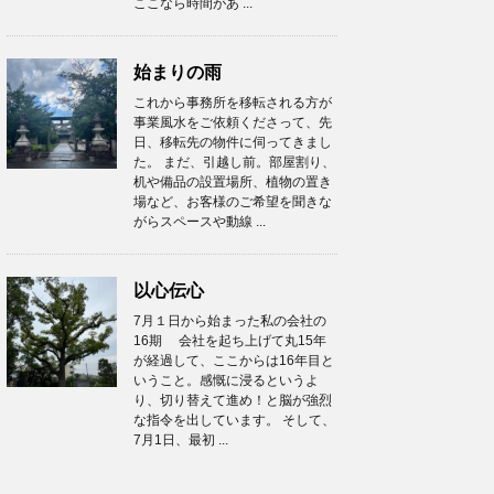
ここなら時間があ ...
始まりの雨
これから事務所を移転される方が
事業風水をご依頼くださって、先
日、移転先の物件に伺ってきまし
た。 まだ、引越し前。部屋割り、
机や備品の設置場所、植物の置き
場など、お客様のご希望を聞きな
がらスペースや動線 ...
以心伝心
7月１日から始まった私の会社の
16期 会社を起ち上げて丸15年
が経過して、ここからは16年目と
いうこと。感慨に浸るというよ
り、切り替えて進め！と脳が強烈
な指令を出しています。 そして、
7月1日、最初 ...