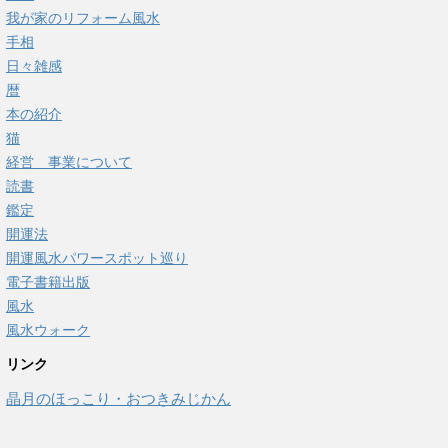
我が家のリフォーム風水
手相
日々雑感
暦
本の紹介
猫
経営 事業について
読書
鑑定
開運法
開運風水パワースポット巡り
電子書籍出版
風水
風水ウォーク
リンク
晶月のほっこり・おつきみじかん