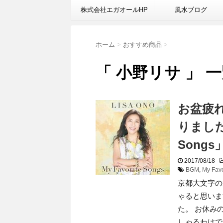
株式会社エガオールHP
風水ブログ
ホーム
>
おすすめ商品
>
「 小野リサ 」 
お盆疲
りました
Song
2017/08/18
BGM
,
My Favo
京都大文字の
ゃると思いま
た。 お休み
しゃるわけで .