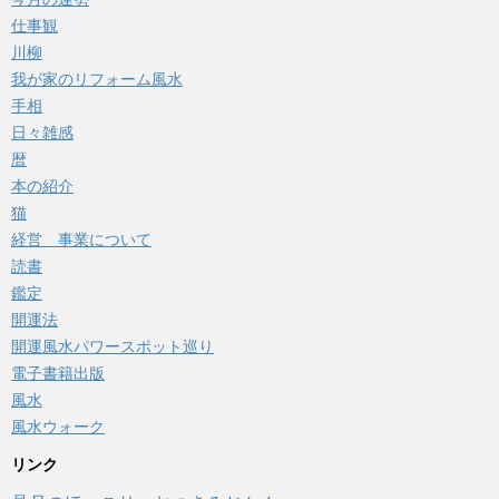
仕事観
川柳
我が家のリフォーム風水
手相
日々雑感
暦
本の紹介
猫
経営 事業について
読書
鑑定
開運法
開運風水パワースポット巡り
電子書籍出版
風水
風水ウォーク
リンク