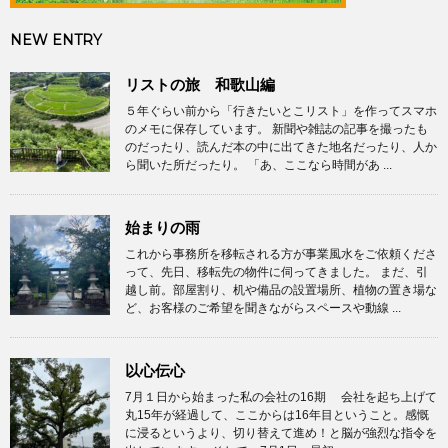
NEW ENTRY
リストの旅 和歌山編
５年ぐらい前から「行きたいとこリスト」を作ってスマホ
のメモに保存しています。 新聞や雑誌の記事を撮ったも
のだったり、読んだ本の中に出てきた地名だったり、人か
ら聞いた所だったり。 「あ、ここなら時間があ ...
始まりの雨
これから事務所を移転される方が事業風水をご依頼くださ
って、先日、移転先の物件に伺ってきました。 まだ、引
越し前。部屋割り、机や備品の設置場所、植物の置き場な
ど、お客様のご希望を聞きながらスペースや動線 ...
以心伝心
7月１日から始まった私の会社の16期 会社を起ち上げて
丸15年が経過して、ここからは16年目ということ。感慨
に浸るというより、切り替えて進め！と脳が強烈な指令を