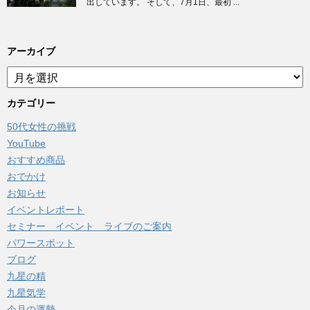
出しています。 そして、7月1日、最初 ...
アーカイブ
ア
ー
カ
カテゴリー
イ
50代女性の挑戦
ブ
YouTube
おすすめ商品
おでかけ
お知らせ
イベントレポート
セミナー イベント ライブのご案内
パワースポット
ブログ
九星の精
九星気学
今月の運勢