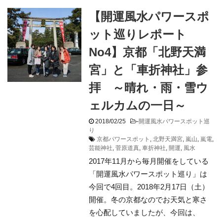
【開運風水パワースポ
ット巡りレポート
No4】京都「北野天満
宮」と「車折神社」参
拝 ～晴れ・雨・雪ウ
ェルカムの一日～
2018/02/25
-
開運風水パワースポット巡
り
京都パワースポット
,
北野天満宮
,
嵐山
,
嵐電
,
芸能神社
,
菅原道真
,
車折神社
,
開運
,
風水
2017年11月から毎月開催をしている
「開運風水パワースポット巡り」は
今回で4回目。2018年2月17日（土）
開催。冬の京都なのでお天気と寒さ
を心配していましたが、今回は、