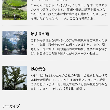
５年ぐらい前から「行きたいとこリスト」を作ってスマホ
のメモに保存しています。 新聞や雑誌の記事を撮ったも
のだったり、読んだ本の中に出てきた地名だったり、人か
ら聞いた所だったり。 「あ、ここなら時間があ ...
始まりの雨
これから事務所を移転される方が事業風水をご依頼くださ
って、先日、移転先の物件に伺ってきました。 まだ、引
越し前。部屋割り、机や備品の設置場所、植物の置き場な
ど、お客様のご希望を聞きながらスペースや動線 ...
以心伝心
7月１日から始まった私の会社の16期 会社を起ち上げて
丸15年が経過して、ここからは16年目ということ。感慨
に浸るというより、切り替えて進め！と脳が強烈な指令を
出しています。 そして、7月1日、最初 ...
アーカイブ