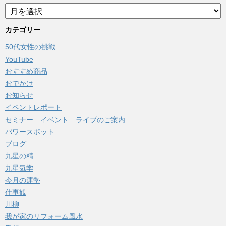
ア
ー
カ
カテゴリー
イ
50代女性の挑戦
ブ
YouTube
おすすめ商品
おでかけ
お知らせ
イベントレポート
セミナー イベント ライブのご案内
パワースポット
ブログ
九星の精
九星気学
今月の運勢
仕事観
川柳
我が家のリフォーム風水