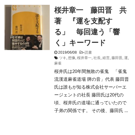
桜井章一 藤田晋 共
著 『運を支配す
る」 毎回違う「響
く」キーワード
2019/06/08
-
読書
ツキ
,
想像
,
桜井章一
,
社長
,
経営
,
藤田晋
,
運
,
麻雀
桜井氏は20年間無敗の雀鬼 「雀鬼
流漢道麻雀道場 牌の音」代表 藤田晋
氏は誰もが知る株式会社サーバーエ
ージェントの社長 藤田氏は20代の
頃、桜井氏の道場に通っていたので
子弟の関係です。 その後、藤田氏 ...