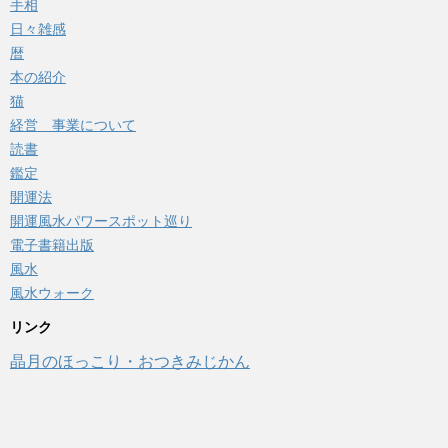
手相
日々雑感
暦
本の紹介
猫
経営 事業について
読書
鑑定
開運法
開運風水パワースポット巡り
電子書籍出版
風水
風水ウォーク
リンク
晶月のほっこり・おつきみじかん