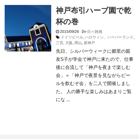
神戸布引ハーブ園で乾
杯の巻
2015/09/26
-
日々雑感
ドイツビール
,
ハロウィン、ハーバーランド
,
三宮
,
大阪
,
岡山
,
新神戸
先日、シルバーウィークに郷里の親
友S子が学会で神戸に来たので、仕事
後に合流して「神戸を夜まで楽しむ
会」＝「神戸で夜景を見ながらビー
ルを飲むぞ会」を二人で開催しまし
た。 人の勝手な楽しみはあまりご覧
にな ...