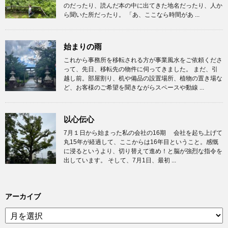
のだったり、読んだ本の中に出てきた地名だったり、人か
ら聞いた所だったり。 「あ、ここなら時間があ ...
始まりの雨
これから事務所を移転される方が事業風水をご依頼くださ
って、先日、移転先の物件に伺ってきました。 まだ、引
越し前。部屋割り、机や備品の設置場所、植物の置き場な
ど、お客様のご希望を聞きながらスペースや動線 ...
以心伝心
7月１日から始まった私の会社の16期 会社を起ち上げて
丸15年が経過して、ここからは16年目ということ。感慨
に浸るというより、切り替えて進め！と脳が強烈な指令を
出しています。 そして、7月1日、最初 ...
アーカイブ
ア
ー