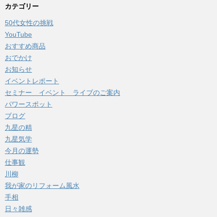
カ
カテゴリー
イ
50代女性の挑戦
ブ
YouTube
おすすめ商品
おでかけ
お知らせ
イベントレポート
セミナー イベント ライブのご案内
パワースポット
ブログ
九星の精
九星気学
今月の運勢
仕事観
川柳
我が家のリフォーム風水
手相
日々雑感