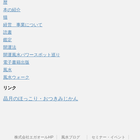
暦
本の紹介
猫
経営 事業について
読書
鑑定
開運法
開運風水パワースポット巡り
電子書籍出版
風水
風水ウォーク
リンク
晶月のほっこり・おつきみじかん
株式会社エガオールHP
風水ブログ
セミナー・イベント