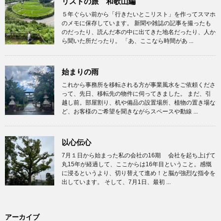
リストの旅 和歌山編
５年ぐらい前から「行きたいとこリスト」を作ってスマホ
のメモに保存しています。 新聞や雑誌の記事を撮ったも
のだったり、読んだ本の中に出てきた地名だったり、人か
ら聞いた所だったり。 「あ、ここなら時間があ ...
始まりの雨
これから事務所を移転される方が事業風水をご依頼くださ
って、先日、移転先の物件に伺ってきました。 まだ、引
越し前。部屋割り、机や備品の設置場所、植物の置き場な
ど、お客様のご希望を聞きながらスペースや動線 ...
以心伝心
7月１日から始まった私の会社の16期 会社を起ち上げて
丸15年が経過して、ここからは16年目ということ。感慨
に浸るというより、切り替えて進め！と脳が強烈な指令を
出しています。 そして、7月1日、最初 ...
アーカイブ