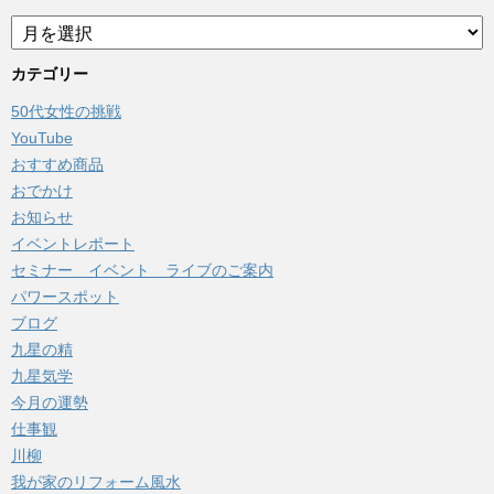
ア
ー
カ
カテゴリー
イ
50代女性の挑戦
ブ
YouTube
おすすめ商品
おでかけ
お知らせ
イベントレポート
セミナー イベント ライブのご案内
パワースポット
ブログ
九星の精
九星気学
今月の運勢
仕事観
川柳
我が家のリフォーム風水