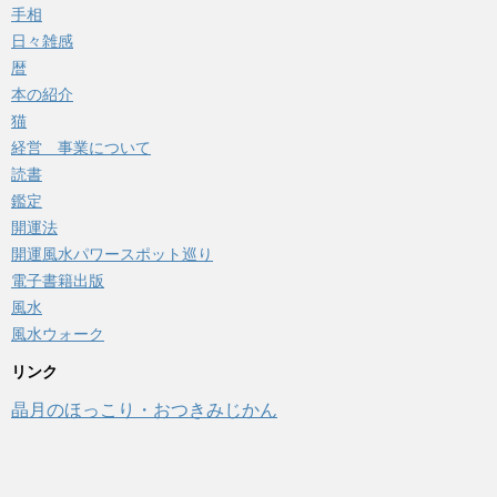
手相
日々雑感
暦
本の紹介
猫
経営 事業について
読書
鑑定
開運法
開運風水パワースポット巡り
電子書籍出版
風水
風水ウォーク
リンク
晶月のほっこり・おつきみじかん