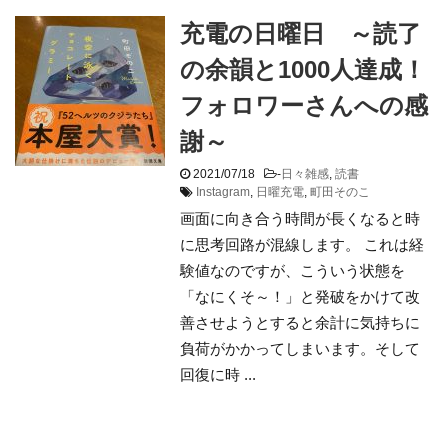
充電の日曜日 ～読了
の余韻と1000人達成！
フォロワーさんへの感
謝～
2021/07/18
-
日々雑感
,
読書
Instagram
,
日曜充電
,
町田そのこ
画面に向き合う時間が長くなると時
に思考回路が混線します。 これは経
験値なのですが、こういう状態を
「なにくそ～！」と発破をかけて改
善させようとすると余計に気持ちに
負荷がかかってしまいます。そして
回復に時 ...