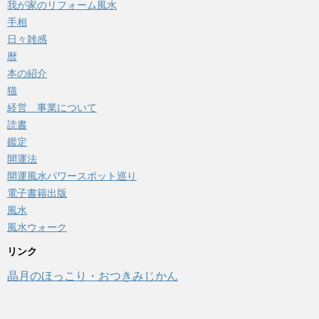
我が家のリフォーム風水
手相
日々雑感
暦
本の紹介
猫
経営 事業について
読書
鑑定
開運法
開運風水パワースポット巡り
電子書籍出版
風水
風水ウォーク
リンク
晶月のほっこり・おつきみじかん