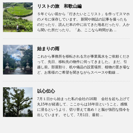
リストの旅 和歌山編
５年ぐらい前から「行きたいとこリスト」を作ってスマホ
のメモに保存しています。 新聞や雑誌の記事を撮ったも
のだったり、読んだ本の中に出てきた地名だったり、人か
ら聞いた所だったり。 「あ、ここなら時間があ ...
始まりの雨
これから事務所を移転される方が事業風水をご依頼くださ
って、先日、移転先の物件に伺ってきました。 まだ、引
越し前。部屋割り、机や備品の設置場所、植物の置き場な
ど、お客様のご希望を聞きながらスペースや動線 ...
以心伝心
7月１日から始まった私の会社の16期 会社を起ち上げて
丸15年が経過して、ここからは16年目ということ。感慨
に浸るというより、切り替えて進め！と脳が強烈な指令を
出しています。 そして、7月1日、最初 ...