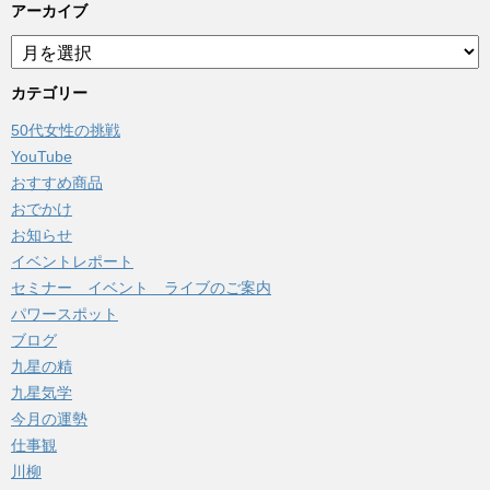
アーカイブ
ア
ー
カ
カテゴリー
イ
50代女性の挑戦
ブ
YouTube
おすすめ商品
おでかけ
お知らせ
イベントレポート
セミナー イベント ライブのご案内
パワースポット
ブログ
九星の精
九星気学
今月の運勢
仕事観
川柳