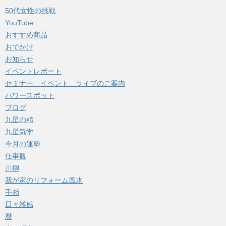
イ
50代女性の挑戦
ブ
YouTube
おすすめ商品
おでかけ
お知らせ
イベントレポート
セミナー イベント ライブのご案内
パワースポット
ブログ
九星の精
九星気学
今月の運勢
仕事観
川柳
我が家のリフォーム風水
手相
日々雑感
暦