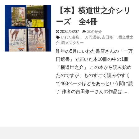
【本】横道世之介シリ
ーズ 全4冊
2025/03/07
-
本の紹介
いわた書店
,
一万円選書
,
吉田修一
,
横道世之
介
,
猫メンタリー
昨年の5月にいわた書店さんの「一万
円選書」で届いた本10冊の中の1冊
「横道世之介」 この本から読み始め
たのですが、ものすごく読みやすく
て460ページほどをあっという間に読
了 作者の吉田修一さんの作品は ...