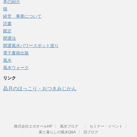
本の紹介
猫
経営 事業について
読書
鑑定
開運法
開運風水パワースポット巡り
電子書籍出版
風水
風水ウォーク
リンク
晶月のほっこり・おつきみじかん
株式会社エガオールHP
風水ブログ
セミナー・イベント
家と暮らしの風水Q&A
旧ブログ