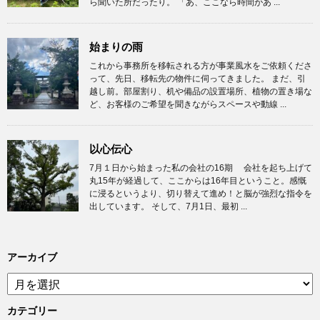
ら聞いた所だったり。 「あ、ここなら時間があ ...
始まりの雨
これから事務所を移転される方が事業風水をご依頼くださ
って、先日、移転先の物件に伺ってきました。 まだ、引
越し前。部屋割り、机や備品の設置場所、植物の置き場な
ど、お客様のご希望を聞きながらスペースや動線 ...
以心伝心
7月１日から始まった私の会社の16期 会社を起ち上げて
丸15年が経過して、ここからは16年目ということ。感慨
に浸るというより、切り替えて進め！と脳が強烈な指令を
出しています。 そして、7月1日、最初 ...
アーカイブ
ア
ー
カ
カテゴリー