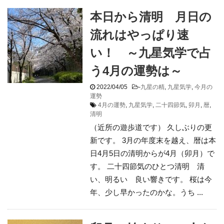
本日から清明 月日の
流れはやっぱり速
い！ ～九星気学で占
う4月の運勢は～
2022/04/05
-
九星の精
,
九星気学
,
今月の
運勢
4月の運勢
,
九星気学
,
二十四節気
,
卯月
,
暦
,
清明
（近所の遊歩道です） 久しぶりの更
新です。 3月の年度末を越え、暦は本
日4月5日の清明からが4月（卯月）で
す。 二十四節気のひとつ清明 清
い、明るい 良い響きです。 桜は今
年、少し早かったのかな。うち ...