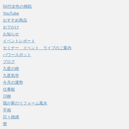
イ
50代女性の挑戦
ブ
YouTube
おすすめ商品
おでかけ
お知らせ
イベントレポート
セミナー イベント ライブのご案内
パワースポット
ブログ
九星の精
九星気学
今月の運勢
仕事観
川柳
我が家のリフォーム風水
手相
日々雑感
暦