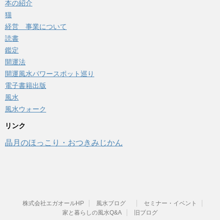
本の紹介
猫
経営 事業について
読書
鑑定
開運法
開運風水パワースポット巡り
電子書籍出版
風水
風水ウォーク
リンク
晶月のほっこり・おつきみじかん
株式会社エガオールHP
風水ブログ
セミナー・イベント
家と暮らしの風水Q&A
旧ブログ