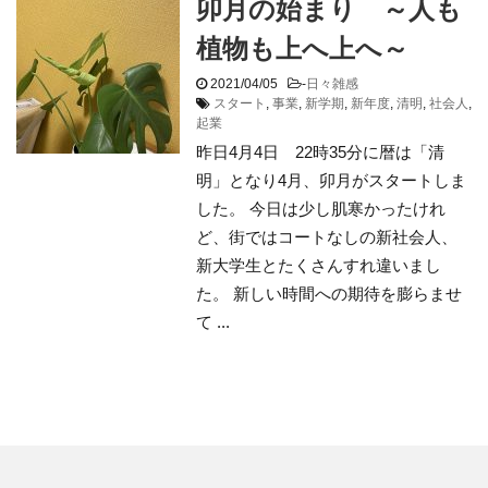
卯月の始まり ～人も
植物も上へ上へ～
2021/04/05
-
日々雑感
スタート
,
事業
,
新学期
,
新年度
,
清明
,
社会人
,
起業
昨日4月4日 22時35分に暦は「清
明」となり4月、卯月がスタートしま
した。 今日は少し肌寒かったけれ
ど、街ではコートなしの新社会人、
新大学生とたくさんすれ違いまし
た。 新しい時間への期待を膨らませ
て ...