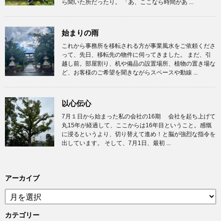
ら聞いた所だったり。 「あ、ここなら時間があ ...
始まりの雨
これから事務所を移転される方が事業風水をご依頼くださ
って、先日、移転先の物件に伺ってきました。 まだ、引
越し前。部屋割り、机や備品の設置場所、植物の置き場な
ど、お客様のご希望を聞きながらスペースや動線 ...
以心伝心
7月１日から始まった私の会社の16期 会社を起ち上げて
丸15年が経過して、ここからは16年目ということ。感慨
に浸るというより、切り替えて進め！と脳が強烈な指令を
出しています。 そして、7月1日、最初 ...
アーカイブ
ア
ー
カ
カテゴリー