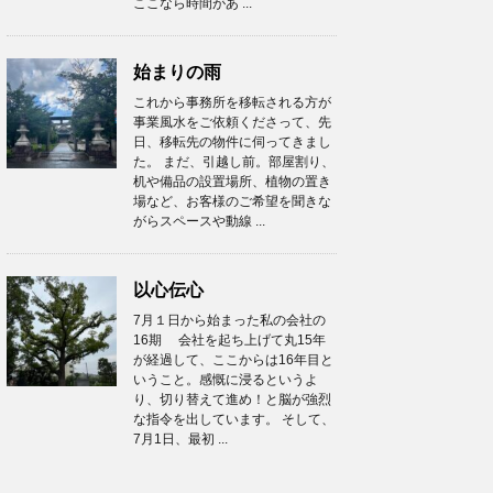
ここなら時間があ ...
始まりの雨
これから事務所を移転される方が
事業風水をご依頼くださって、先
日、移転先の物件に伺ってきまし
た。 まだ、引越し前。部屋割り、
机や備品の設置場所、植物の置き
場など、お客様のご希望を聞きな
がらスペースや動線 ...
以心伝心
7月１日から始まった私の会社の
16期 会社を起ち上げて丸15年
が経過して、ここからは16年目と
いうこと。感慨に浸るというよ
り、切り替えて進め！と脳が強烈
な指令を出しています。 そして、
7月1日、最初 ...