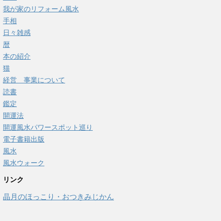
我が家のリフォーム風水
手相
日々雑感
暦
本の紹介
猫
経営 事業について
読書
鑑定
開運法
開運風水パワースポット巡り
電子書籍出版
風水
風水ウォーク
リンク
晶月のほっこり・おつきみじかん