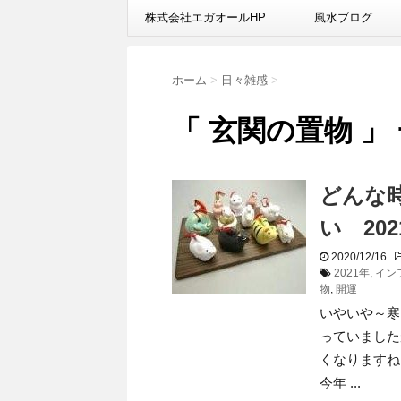
株式会社エガオールHP
風水ブログ
ホーム
>
日々雑感
>
「 玄関の置物 」
どんな
い 2
2020/12/16
2021年
,
イン
物
,
開運
いやいや～寒
っていました
くなりますね
今年 ...