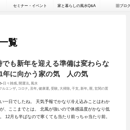
セミナー・イベント
家と暮らしの風水Q&A
旧ブロ
 一覧
時でも新年を迎える準備は変わらな
021年に向かう家の気 人の気
-
日々雑感
,
開運法
,
風水
フルエンザ
,
コロナ
,
丑年
,
健康運
,
受験
,
大掃除
,
干支
,
新年
,
暦
,
玄関の置
い一日でしたね。 天気予報でかなり冷え込みことはわか
が、ここまでとは。 北風が強いので体感温度がかなり低
。 12月も半ばなので寒くても当たり前っちゃ当たり前。