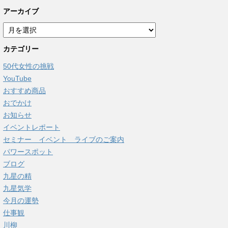
アーカイブ
ア
ー
カテゴリー
カ
イ
50代女性の挑戦
ブ
YouTube
おすすめ商品
おでかけ
お知らせ
イベントレポート
セミナー イベント ライブのご案内
パワースポット
ブログ
九星の精
九星気学
今月の運勢
仕事観
川柳