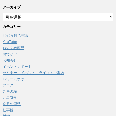
アーカイブ
ア
ー
カ
カテゴリー
イ
50代女性の挑戦
ブ
YouTube
おすすめ商品
おでかけ
お知らせ
イベントレポート
セミナー イベント ライブのご案内
パワースポット
ブログ
九星の精
九星気学
今月の運勢
仕事観