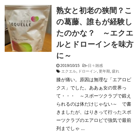
熟女と初老の狭間？こ
の葛藤、誰もが経験し
たのかな？ ～エクエ
ルとドローインを味方
に～
2019/10/15
-
日々雑感
エクエル
,
ドローイン
,
更年期
,
疲れ
膝が痛い。原因は無理な「エアロビ
クス」でした。ああぁ女の世界っ
て・・・ ～スポーツクラブで鍛え
られるのは体だけじゃない～ で書
きましたが、はりきって行ったスポ
ーツクラブのエアロビで強気で最前
列までしゃ ...