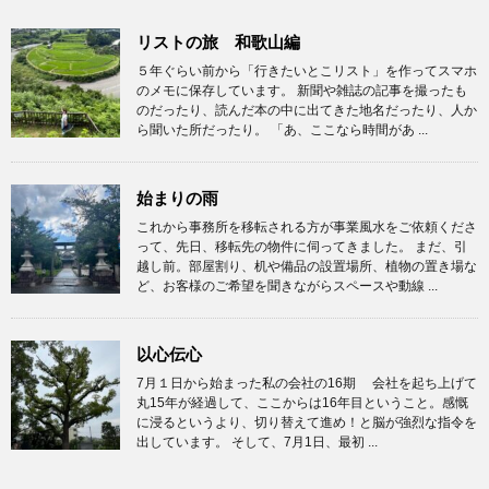
リストの旅 和歌山編
５年ぐらい前から「行きたいとこリスト」を作ってスマホ
のメモに保存しています。 新聞や雑誌の記事を撮ったも
のだったり、読んだ本の中に出てきた地名だったり、人か
ら聞いた所だったり。 「あ、ここなら時間があ ...
始まりの雨
これから事務所を移転される方が事業風水をご依頼くださ
って、先日、移転先の物件に伺ってきました。 まだ、引
越し前。部屋割り、机や備品の設置場所、植物の置き場な
ど、お客様のご希望を聞きながらスペースや動線 ...
以心伝心
7月１日から始まった私の会社の16期 会社を起ち上げて
丸15年が経過して、ここからは16年目ということ。感慨
に浸るというより、切り替えて進め！と脳が強烈な指令を
出しています。 そして、7月1日、最初 ...