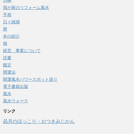
川柳
我が家のリフォーム風水
手相
日々雑感
暦
本の紹介
猫
経営 事業について
読書
鑑定
開運法
開運風水パワースポット巡り
電子書籍出版
風水
風水ウォーク
リンク
晶月のほっこり・おつきみじかん