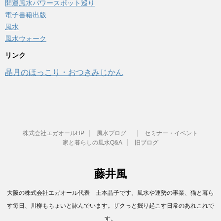
開運風水パワースポット巡り
電子書籍出版
風水
風水ウォーク
リンク
晶月のほっこり・おつきみじかん
株式会社エガオールHP
風水ブログ
セミナー・イベント
家と暮らしの風水Q&A
旧ブログ
藤井風
大阪の株式会社エガオール代表 土本晶子です。風水や運勢の事業、猫と暮ら
す毎日、川柳もちょいと詠んでいます。ザクっと掘り起こす日常のあれこれで
す。