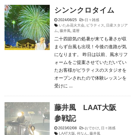
シンンクロタイム
2024/08/25
-
日々雑感
いたみ花火大会
,
ピラティス
,
日産スタジア
ム
,
藤井風
,
還暦
二十四節気の処暑が来ても暑さが収
まらず台風も出現！今後の進路が気
になります。 昨日は以前、風水リフ
ォームをご提案させていただいてい
たお客様がピラティスのスタジオを
オープンされたので体験レッスンを
受けに ...
藤井風 LAAT大阪
参戦記
2023/02/08
-
おでかけ
,
日々雑感
LAAT大阪
,
何なん
,
藤井風