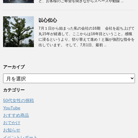
ど、お客様のご希望を聞きながらスペースや動線 ...
以心伝心
7月１日から始まった私の会社の16期 会社を起ち上げて
丸15年が経過して、ここからは16年目ということ。感慨
に浸るというより、切り替えて進め！と脳が強烈な指令を
出しています。 そして、7月1日、最初 ...
アーカイブ
ア
ー
カ
カテゴリー
イ
50代女性の挑戦
ブ
YouTube
おすすめ商品
おでかけ
お知らせ
イベントレポート