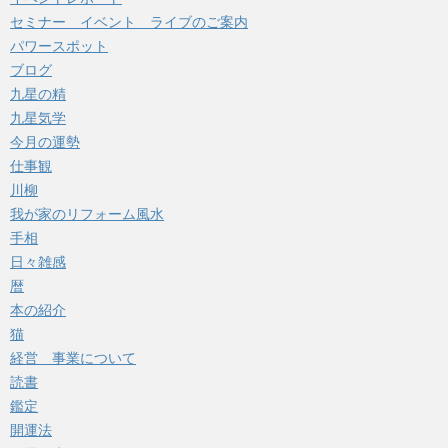
セミナー イベント ライブのご案内
パワースポット
ブログ
九星の精
九星気学
今月の運勢
仕事観
川柳
我が家のリフォーム風水
手相
日々雑感
暦
本の紹介
猫
経営 事業について
読書
鑑定
開運法