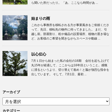
ら聞いた所だったり。 「あ、ここなら時間があ ...
始まりの雨
これから事務所を移転される方が事業風水をご依頼くださ
って、先日、移転先の物件に伺ってきました。 まだ、引
越し前。部屋割り、机や備品の設置場所、植物の置き場な
ど、お客様のご希望を聞きながらスペースや動線 ...
以心伝心
7月１日から始まった私の会社の16期 会社を起ち上げて
丸15年が経過して、ここからは16年目ということ。感慨
に浸るというより、切り替えて進め！と脳が強烈な指令を
出しています。 そして、7月1日、最初 ...
アーカイブ
ア
ー
カ
カテゴリー