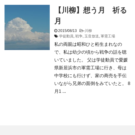
【川柳】想う月 祈る
月
2015/08/13
-
川柳
学徒動員
,
戦争
,
玉音放送
,
軍需工場
私の両親は昭和ひと桁生まれなの
で、私は幼少の頃から戦争の話を聴
いていました。 父は学徒動員で愛媛
県新居浜市の軍需工場に行き、母は
中学校にも行けず、家の商売を手伝
いながら兄弟の面倒をみていたと。 8
月1 ...