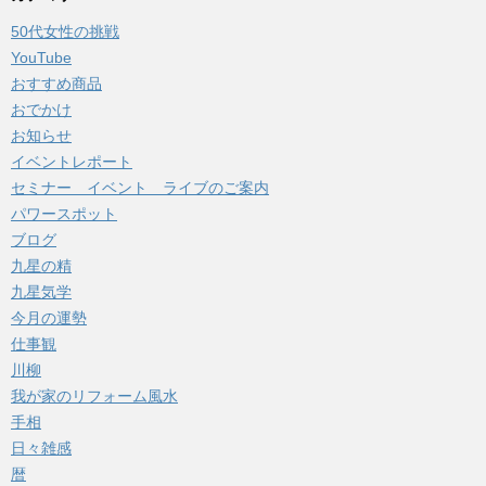
イ
50代女性の挑戦
ブ
YouTube
おすすめ商品
おでかけ
お知らせ
イベントレポート
セミナー イベント ライブのご案内
パワースポット
ブログ
九星の精
九星気学
今月の運勢
仕事観
川柳
我が家のリフォーム風水
手相
日々雑感
暦