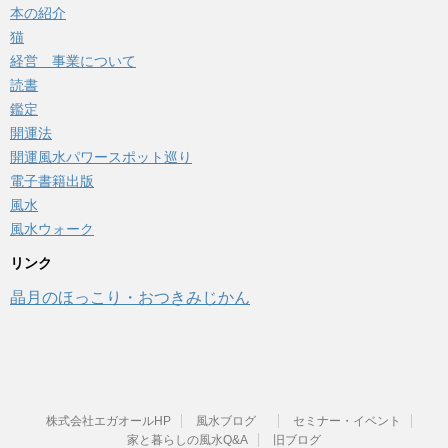
本の紹介
猫
経営 事業について
読書
鑑定
開運法
開運風水パワースポット巡り
電子書籍出版
風水
風水ウォーク
リンク
晶月のほっこり・おつきみじかん
株式会社エガオールHP
風水ブログ
セミナー・イベント
家と暮らしの風水Q&A
旧ブログ