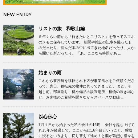
NEW ENTRY
リストの旅 和歌山編
５年ぐらい前から「行きたいとこリスト」を作ってスマホ
のメモに保存しています。 新聞や雑誌の記事を撮ったも
のだったり、読んだ本の中に出てきた地名だったり、人か
ら聞いた所だったり。 「あ、ここなら時間があ ...
始まりの雨
これから事務所を移転される方が事業風水をご依頼くださ
って、先日、移転先の物件に伺ってきました。 まだ、引
越し前。部屋割り、机や備品の設置場所、植物の置き場な
ど、お客様のご希望を聞きながらスペースや動線 ...
以心伝心
7月１日から始まった私の会社の16期 会社を起ち上げて
丸15年が経過して、ここからは16年目ということ。感慨
に浸るというより、切り替えて進め！と脳が強烈な指令を