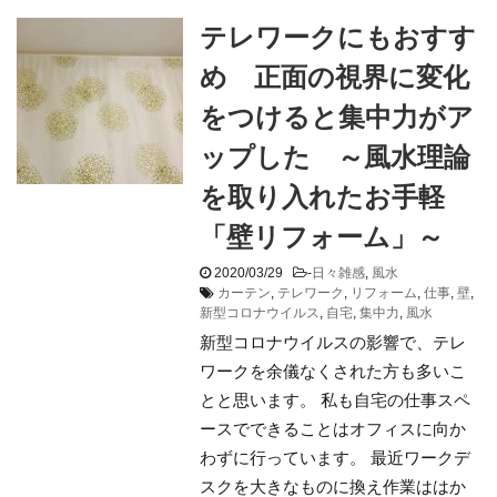
テレワークにもおすす
め 正面の視界に変化
をつけると集中力がア
ップした ～風水理論
を取り入れたお手軽
「壁リフォーム」～
2020/03/29
-
日々雑感
,
風水
カーテン
,
テレワーク
,
リフォーム
,
仕事
,
壁
,
新型コロナウイルス
,
自宅
,
集中力
,
風水
新型コロナウイルスの影響で、テレ
ワークを余儀なくされた方も多いこ
とと思います。 私も自宅の仕事スペ
ースでできることはオフィスに向か
わずに行っています。 最近ワークデ
スクを大きなものに換え作業ははか