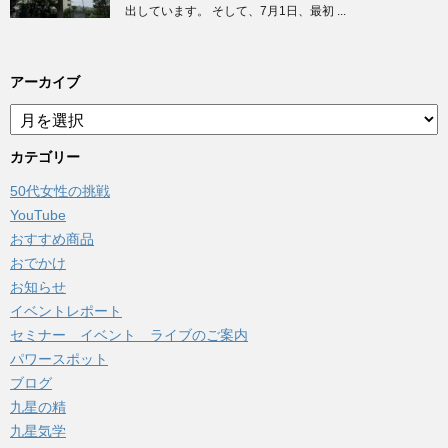
出しています。 そして、7月1日、最初 ...
アーカイブ
ア
ー
カ
カテゴリー
イ
50代女性の挑戦
ブ
YouTube
おすすめ商品
おでかけ
お知らせ
イベントレポート
セミナー イベント ライブのご案内
パワースポット
ブログ
九星の精
九星気学