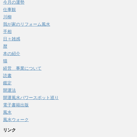
今月の運勢
仕事観
川柳
我が家のリフォーム風水
手相
日々雑感
暦
本の紹介
猫
経営 事業について
読書
鑑定
開運法
開運風水パワースポット巡り
電子書籍出版
風水
風水ウォーク
リンク