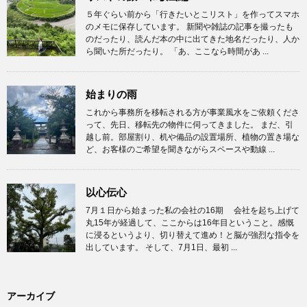
５年ぐらい前から「行きたいとこリスト」を作ってスマホ
のメモに保存しています。 新聞や雑誌の記事を撮ったも
のだったり、読んだ本の中に出てきた地名だったり、人か
ら聞いた所だったり。 「あ、ここなら時間があ ...
始まりの雨
これから事務所を移転される方が事業風水をご依頼くださ
って、先日、移転先の物件に伺ってきました。 まだ、引
越し前。部屋割り、机や備品の設置場所、植物の置き場な
ど、お客様のご希望を聞きながらスペースや動線 ...
以心伝心
7月１日から始まった私の会社の16期 会社を起ち上げて
丸15年が経過して、ここからは16年目ということ。感慨
に浸るというより、切り替えて進め！と脳が強烈な指令を
出しています。 そして、7月1日、最初 ...
アーカイブ