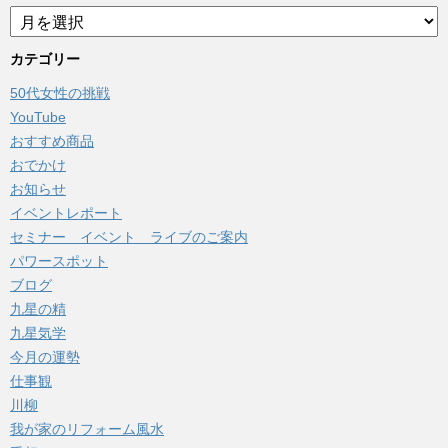
ア
ー
カ
カテゴリー
イ
50代女性の挑戦
ブ
YouTube
おすすめ商品
おでかけ
お知らせ
イベントレポート
セミナー イベント ライブのご案内
パワースポット
ブログ
九星の精
九星気学
今月の運勢
仕事観
川柳
我が家のリフォーム風水