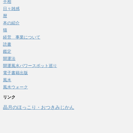
手相
日々雑感
暦
本の紹介
猫
経営 事業について
読書
鑑定
開運法
開運風水パワースポット巡り
電子書籍出版
風水
風水ウォーク
リンク
晶月のほっこり・おつきみじかん