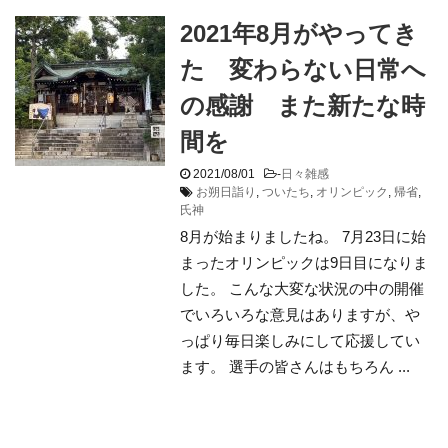
2021年8月がやってき
た 変わらない日常へ
の感謝 また新たな時
間を
2021/08/01
-
日々雑感
お朔日詣り
,
ついたち
,
オリンピック
,
帰省
,
氏神
8月が始まりましたね。 7月23日に始
まったオリンピックは9日目になりま
した。 こんな大変な状況の中の開催
でいろいろな意見はありますが、や
っぱり毎日楽しみにして応援してい
ます。 選手の皆さんはもちろん ...