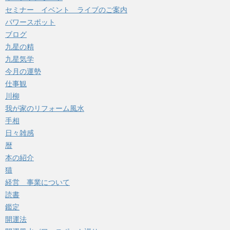
セミナー イベント ライブのご案内
パワースポット
ブログ
九星の精
九星気学
今月の運勢
仕事観
川柳
我が家のリフォーム風水
手相
日々雑感
暦
本の紹介
猫
経営 事業について
読書
鑑定
開運法