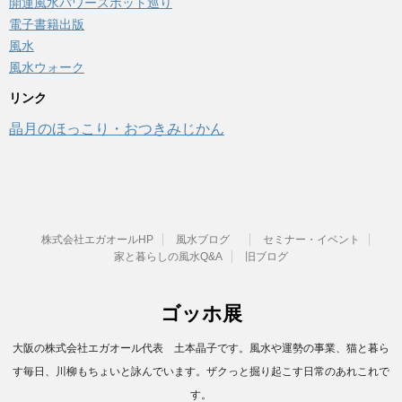
開運風水パワースポット巡り
電子書籍出版
風水
風水ウォーク
リンク
晶月のほっこり・おつきみじかん
株式会社エガオールHP
風水ブログ
セミナー・イベント
家と暮らしの風水Q&A
旧ブログ
ゴッホ展
大阪の株式会社エガオール代表 土本晶子です。風水や運勢の事業、猫と暮ら
す毎日、川柳もちょいと詠んでいます。ザクっと掘り起こす日常のあれこれで
す。