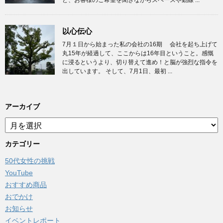
ど、お客様のご希望を聞きながらスペースや動線 ...
以心伝心
7月１日から始まった私の会社の16期 会社を起ち上げて
丸15年が経過して、ここからは16年目ということ。感慨
に浸るというより、切り替えて進め！と脳が強烈な指令を
出しています。 そして、7月1日、最初 ...
アーカイブ
ア
ー
カ
カテゴリー
イ
50代女性の挑戦
ブ
YouTube
おすすめ商品
おでかけ
お知らせ
イベントレポート