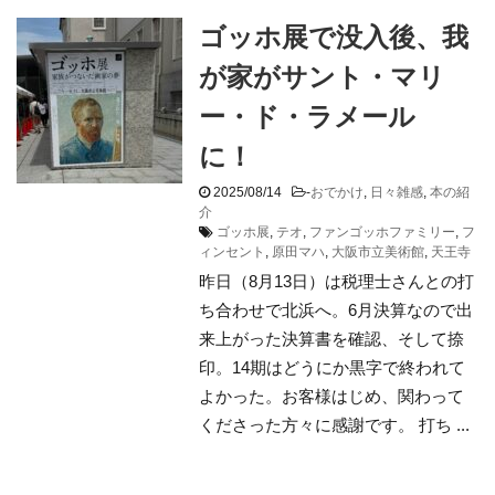
ゴッホ展で没入後、我
が家がサント・マリ
ー・ド・ラメール
に！
2025/08/14
-
おでかけ
,
日々雑感
,
本の紹
介
ゴッホ展
,
テオ
,
ファンゴッホファミリー
,
フ
ィンセント
,
原田マハ
,
大阪市立美術館
,
天王寺
昨日（8月13日）は税理士さんとの打
ち合わせで北浜へ。6月決算なので出
来上がった決算書を確認、そして捺
印。14期はどうにか黒字で終われて
よかった。お客様はじめ、関わって
くださった方々に感謝です。 打ち ...