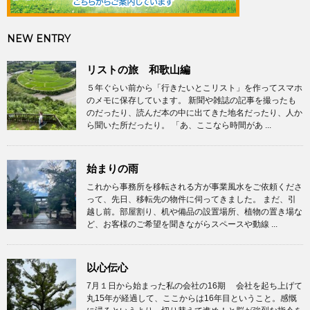
NEW ENTRY
リストの旅 和歌山編
５年ぐらい前から「行きたいとこリスト」を作ってスマホ
のメモに保存しています。 新聞や雑誌の記事を撮ったも
のだったり、読んだ本の中に出てきた地名だったり、人か
ら聞いた所だったり。 「あ、ここなら時間があ ...
始まりの雨
これから事務所を移転される方が事業風水をご依頼くださ
って、先日、移転先の物件に伺ってきました。 まだ、引
越し前。部屋割り、机や備品の設置場所、植物の置き場な
ど、お客様のご希望を聞きながらスペースや動線 ...
以心伝心
7月１日から始まった私の会社の16期 会社を起ち上げて
丸15年が経過して、ここからは16年目ということ。感慨