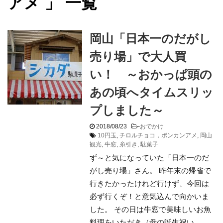
アメ 」 一覧
岡山「日本一のだがし
売り場」で大人買
い！ ～おかっぱ頭の
あの頃へタイムスリッ
プしました～
2018/08/23
-
おでかけ
10円玉
,
チロルチョコ，ポンカンアメ
,
岡山
観光
,
牛窓
,
糸引き
,
駄菓子
ず～と気になっていた「日本一のだ
がし売り場」さん。 昨年末の帰省で
行きたかったけれど行けず、今回は
必ず行くぞ！と意気込んで向かいま
した。 その日は牛窓で美味しいお魚
料理をいただき（母の誕生祝い