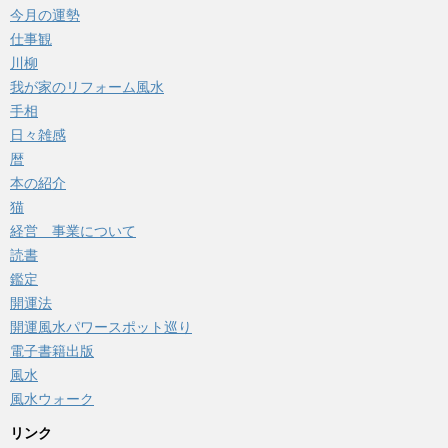
今月の運勢
仕事観
川柳
我が家のリフォーム風水
手相
日々雑感
暦
本の紹介
猫
経営 事業について
読書
鑑定
開運法
開運風水パワースポット巡り
電子書籍出版
風水
風水ウォーク
リンク