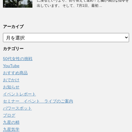
に浸るというより、切り替えて進め！と脳が強烈な指令を
出しています。 そして、7月1日、最初 ...
アーカイブ
ア
ー
カ
カテゴリー
イ
50代女性の挑戦
ブ
YouTube
おすすめ商品
おでかけ
お知らせ
イベントレポート
セミナー イベント ライブのご案内
パワースポット
ブログ
九星の精
九星気学