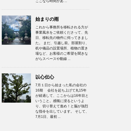
ここなら時間があ ...
始まりの雨
これから事務所を移転される方が
事業風水をご依頼くださって、先
日、移転先の物件に伺ってきまし
た。 まだ、引越し前。部屋割り、
机や備品の設置場所、植物の置き
場など、お客様のご希望を聞きな
がらスペースや動線 ...
以心伝心
7月１日から始まった私の会社の
16期 会社を起ち上げて丸15年
が経過して、ここからは16年目と
いうこと。感慨に浸るというよ
り、切り替えて進め！と脳が強烈
な指令を出しています。 そして、
7月1日、最初 ...