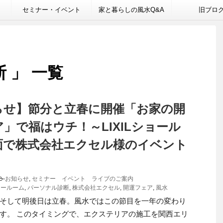
セミナー・イベント
家と暮らしの風水Q&A
旧ブロ
 」 一覧
らせ】節分と立春に開催「お家の開
」で福はウチ！～LIXILショール
面で株式会社エクセル様のイベント
-
お知らせ
,
セミナー イベント ライブのご案内
ショールーム
,
パーソナル診断
,
株式会社エクセル
,
開運フェア
,
風水
そして明後日は立春。風水ではこの節目を一年の変わり
す。 このタイミングで、エクステリアの施工を関西エリ