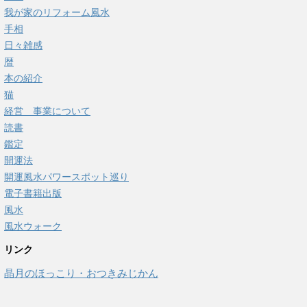
我が家のリフォーム風水
手相
日々雑感
暦
本の紹介
猫
経営 事業について
読書
鑑定
開運法
開運風水パワースポット巡り
電子書籍出版
風水
風水ウォーク
リンク
晶月のほっこり・おつきみじかん