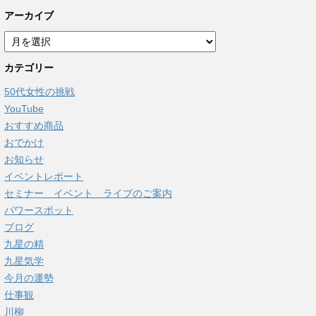
アーカイブ
ア
ー
カテゴリー
カ
イ
50代女性の挑戦
ブ
YouTube
おすすめ商品
おでかけ
お知らせ
イベントレポート
セミナー イベント ライブのご案内
パワースポット
ブログ
九星の精
九星気学
今月の運勢
仕事観
川柳