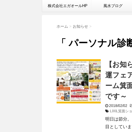
株式会社エガオールHP
風水ブログ
ホーム
>
お知らせ
>
「 パーソナル診断
【お知
運フェア
ーム箕
です～
2018/02/02
LIXIL箕面
明日は節分。
目としていま