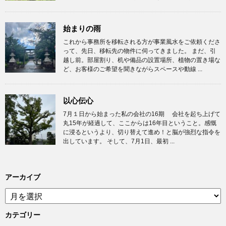
始まりの雨
これから事務所を移転される方が事業風水をご依頼くださ
って、先日、移転先の物件に伺ってきました。 まだ、引
越し前。部屋割り、机や備品の設置場所、植物の置き場な
ど、お客様のご希望を聞きながらスペースや動線 ...
以心伝心
7月１日から始まった私の会社の16期 会社を起ち上げて
丸15年が経過して、ここからは16年目ということ。感慨
に浸るというより、切り替えて進め！と脳が強烈な指令を
出しています。 そして、7月1日、最初 ...
アーカイブ
ア
ー
カ
カテゴリー
イ