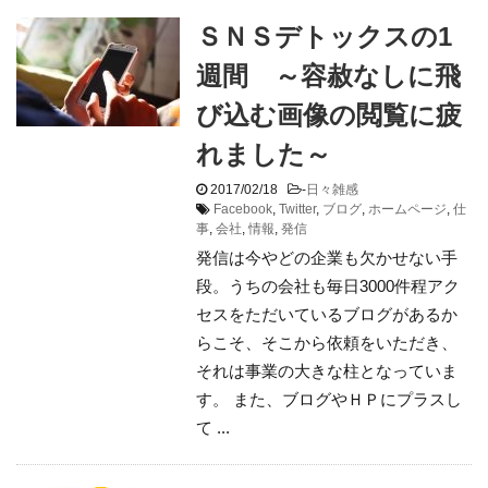
ＳＮＳデトックスの1
週間 ～容赦なしに飛
び込む画像の閲覧に疲
れました～
2017/02/18
-
日々雑感
Facebook
,
Twitter
,
ブログ
,
ホームページ
,
仕
事
,
会社
,
情報
,
発信
発信は今やどの企業も欠かせない手
段。うちの会社も毎日3000件程アク
セスをただいているブログがあるか
らこそ、そこから依頼をいただき、
それは事業の大きな柱となっていま
す。 また、ブログやＨＰにプラスし
て ...