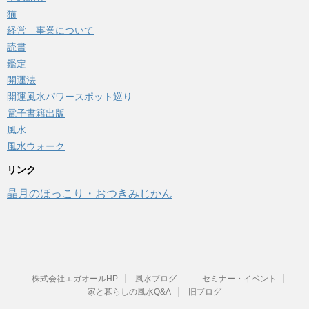
猫
経営 事業について
読書
鑑定
開運法
開運風水パワースポット巡り
電子書籍出版
風水
風水ウォーク
リンク
晶月のほっこり・おつきみじかん
株式会社エガオールHP
風水ブログ
セミナー・イベント
家と暮らしの風水Q&A
旧ブログ