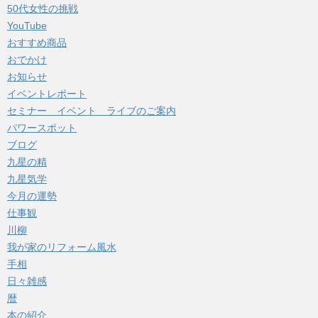
50代女性の挑戦
ブ
YouTube
おすすめ商品
おでかけ
お知らせ
イベントレポート
セミナー イベント ライブのご案内
パワースポット
ブログ
九星の精
九星気学
今月の運勢
仕事観
川柳
我が家のリフォーム風水
手相
日々雑感
暦
本の紹介