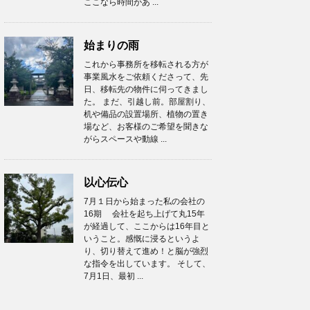
ここなら時間があ ...
始まりの雨
これから事務所を移転される方が
事業風水をご依頼くださって、先
日、移転先の物件に伺ってきまし
た。 まだ、引越し前。部屋割り、
机や備品の設置場所、植物の置き
場など、お客様のご希望を聞きな
がらスペースや動線 ...
以心伝心
7月１日から始まった私の会社の
16期 会社を起ち上げて丸15年
が経過して、ここからは16年目と
いうこと。感慨に浸るというよ
り、切り替えて進め！と脳が強烈
な指令を出しています。 そして、
7月1日、最初 ...