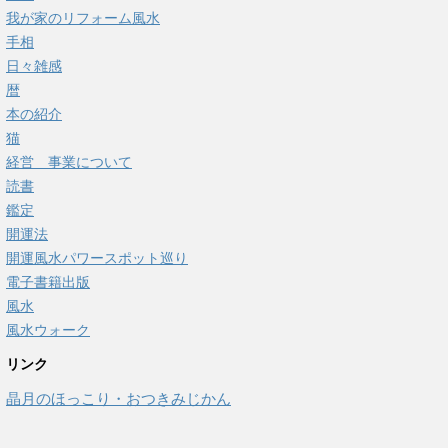
我が家のリフォーム風水
手相
日々雑感
暦
本の紹介
猫
経営 事業について
読書
鑑定
開運法
開運風水パワースポット巡り
電子書籍出版
風水
風水ウォーク
リンク
晶月のほっこり・おつきみじかん