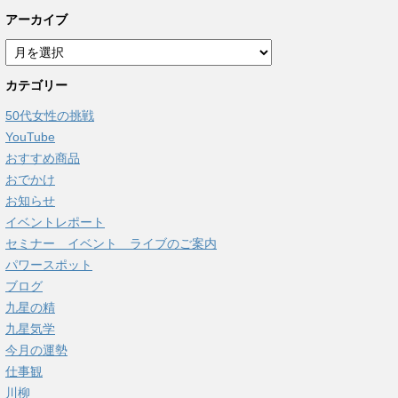
アーカイブ
ア
ー
カテゴリー
カ
イ
50代女性の挑戦
ブ
YouTube
おすすめ商品
おでかけ
お知らせ
イベントレポート
セミナー イベント ライブのご案内
パワースポット
ブログ
九星の精
九星気学
今月の運勢
仕事観
川柳