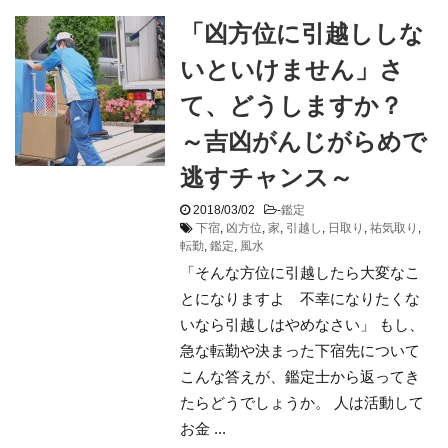
「凶方位に引越ししな
いといけません」さ
て、どうしますか？
～吉凶がんじがらめで
逃すチャンス～
2018/03/02
-
鑑定
下宿
,
凶方位
,
家
,
引越し
,
日取り
,
祐気取り
,
転勤
,
鑑定
,
風水
「そんな方位に引越したら大変なこ
とになりますよ 不幸になりたくな
いなら引越しはやめなさい」 もし、
急な転勤や決まった下宿先について
こんな答えが、鑑定士から返ってき
たらどうでしょうか。 人は活動して
お金 ...