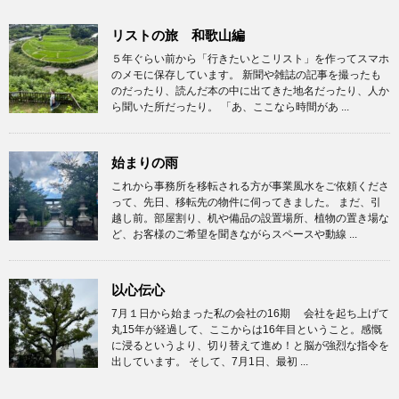
リストの旅 和歌山編
５年ぐらい前から「行きたいとこリスト」を作ってスマホ
のメモに保存しています。 新聞や雑誌の記事を撮ったも
のだったり、読んだ本の中に出てきた地名だったり、人か
ら聞いた所だったり。 「あ、ここなら時間があ ...
始まりの雨
これから事務所を移転される方が事業風水をご依頼くださ
って、先日、移転先の物件に伺ってきました。 まだ、引
越し前。部屋割り、机や備品の設置場所、植物の置き場な
ど、お客様のご希望を聞きながらスペースや動線 ...
以心伝心
7月１日から始まった私の会社の16期 会社を起ち上げて
丸15年が経過して、ここからは16年目ということ。感慨
に浸るというより、切り替えて進め！と脳が強烈な指令を
出しています。 そして、7月1日、最初 ...