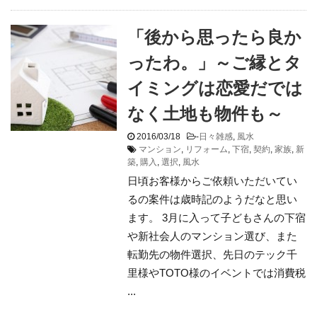
「後から思ったら良か
ったわ。」～ご縁とタ
イミングは恋愛だでは
なく土地も物件も～
2016/03/18
-
日々雑感
,
風水
マンション
,
リフォーム
,
下宿
,
契約
,
家族
,
新
築
,
購入
,
選択
,
風水
日頃お客様からご依頼いただいてい
るの案件は歳時記のようだなと思い
ます。 3月に入って子どもさんの下宿
や新社会人のマンション選び、また
転勤先の物件選択、先日のテック千
里様やTOTO様のイベントでは消費税
...