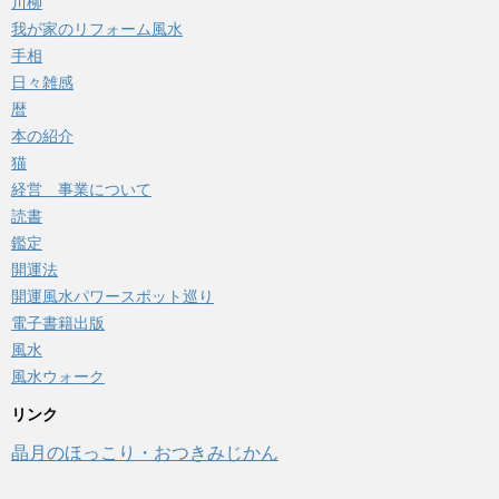
川柳
我が家のリフォーム風水
手相
日々雑感
暦
本の紹介
猫
経営 事業について
読書
鑑定
開運法
開運風水パワースポット巡り
電子書籍出版
風水
風水ウォーク
リンク
晶月のほっこり・おつきみじかん