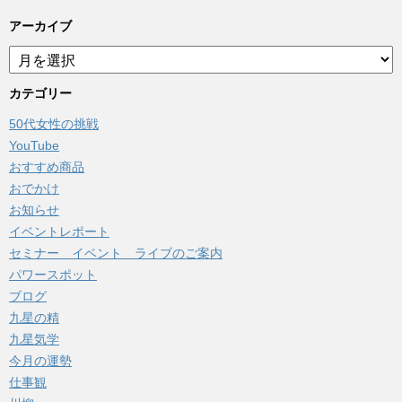
アーカイブ
ア
ー
カ
カテゴリー
イ
50代女性の挑戦
ブ
YouTube
おすすめ商品
おでかけ
お知らせ
イベントレポート
セミナー イベント ライブのご案内
パワースポット
ブログ
九星の精
九星気学
今月の運勢
仕事観