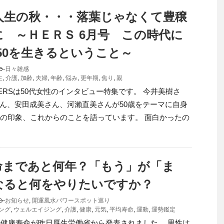
は人生の秋・・・落葉じゃなくて豊穣
に ～ＨＥＲＳ 6月号 この時代に
nd50を生きるということ～
-
日々雑感
生
,
介護
,
加齢
,
夫婦
,
年齢
,
悩み
,
更年期
,
焦り
,
親
ERSは50代女性のインタビュー特集です。 今井美樹さ
ん、安田成美さん、河瀨直美さんが50歳をテーマに自身
代の印象、これからのことを語っています。 面白かったの
命まであと何年？「もう」が「ま
なると何をやりたいですか？
-
お知らせ
,
開運風水パワースポット巡り
ング
,
ウェルエイジング
,
介護
,
健康
,
元気
,
平均寿命
,
運動
,
運勢鑑定
年の健康寿命が昨日厚生労働省から発表されました。 男性は