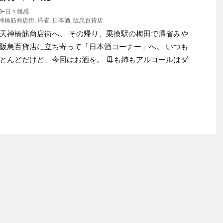
-
日々雑感
神橋筋商店街
,
帰省
,
日本酒
,
阪急百貨店
天神橋筋商店街へ。 その帰り、乗換駅の梅田で帰省みや
阪急百貨店に立ち寄って「日本酒コーナー」へ。 いつも
とんどだけど、今回はお酒を。 母も姉もアルコールはダ