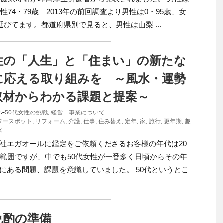
女性74・79歳 2013年の前回調査より男性は0・95歳、女
延びてます。都道府県別で見ると、男性は山梨 ...
女性の「人生」と「住まい」の新たな
に応える取り組みを ～風水・運勢
取材からわかる課題と提案～
-
50代女性の挑戦
,
経営 事業について
ワースポット
,
リフォーム
,
介護
,
仕事
,
住み替え
,
定年
,
家
,
旅行
,
更年期
,
趣
水
社エガオールに鑑定をご依頼くださるお客様の年代は20
広範囲ですが、中でも50代女性が一番多く日頃からその年
にある問題、課題を意識していました。 50代というとこ
晩酌の準備