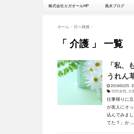
株式会社エガオールHP
風水ブログ
ホーム
>
日々雑感
>
「 介護 」 一覧
「私、
うれん
2019/02/25
50代女性
,
介
仕事帰りに立
が友人にそっ
込んでみまし
てた？」か ...