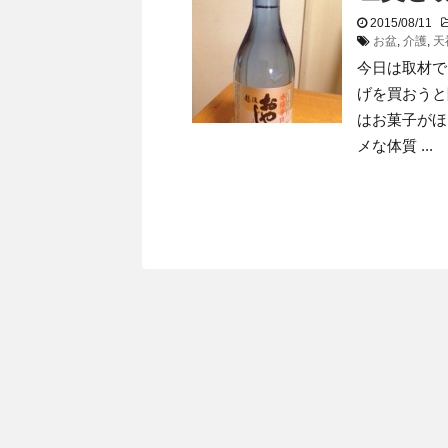
2015/08/11
お盆
,
介護
,
天
今日は取材で
げを買おうと
はお菓子がほ
メな体質 ...