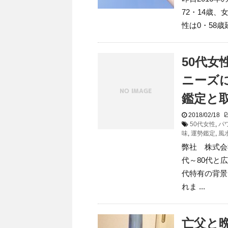
72・14歳、
性は0・58歳
50代
ニーズ
鑑定と
2018/02/18
50代女性
,
パ
味
,
運勢鑑定
,
風
弊社 株式会
代～80代と
代特有の背景
れま ...
亡父と