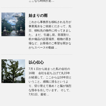
ここなら時間があ ...
始まりの雨
これから事務所を移転される方が
事業風水をご依頼くださって、先
日、移転先の物件に伺ってきまし
た。 まだ、引越し前。部屋割り、
机や備品の設置場所、植物の置き
場など、お客様のご希望を聞きな
がらスペースや動線 ...
以心伝心
7月１日から始まった私の会社の
16期 会社を起ち上げて丸15年
が経過して、ここからは16年目と
いうこと。感慨に浸るというよ
り、切り替えて進め！と脳が強烈
な指令を出しています。 そして、
7月1日、最初 ...