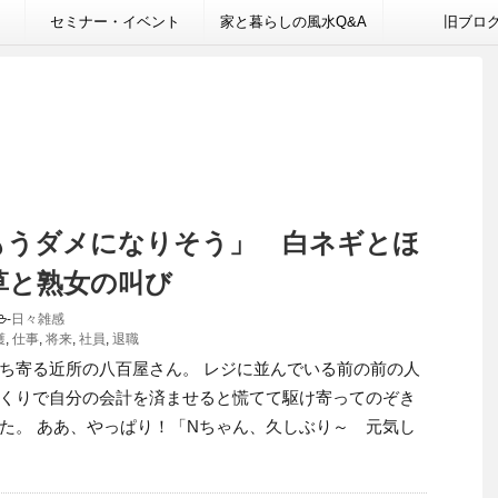
セミナー・イベント
家と暮らしの風水Q&A
旧ブロ
もうダメになりそう」 白ネギとほ
草と熟女の叫び
-
日々雑感
護
,
仕事
,
将来
,
社員
,
退職
ち寄る近所の八百屋さん。 レジに並んでいる前の前の人
くりで自分の会計を済ませると慌てて駆け寄ってのぞき
た。 ああ、やっぱり！「Nちゃん、久しぶり～ 元気し