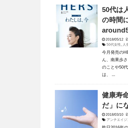
50代
の時間
arou
2018/05/12
50代女性
,
人
今月発売のH
ん、南果歩さ
のことや50
は、 ...
健康寿
だ」に
2018/03/10
アンチエイジ
昨日2016