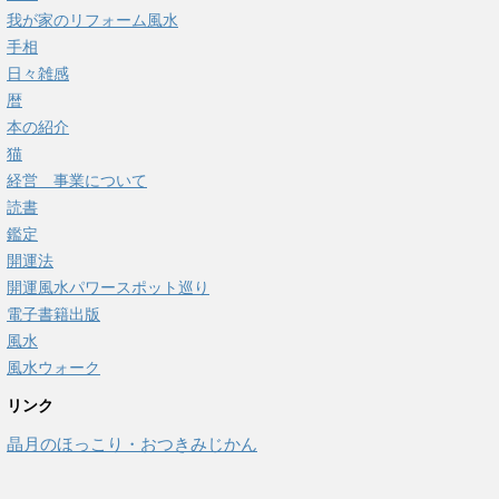
我が家のリフォーム風水
手相
日々雑感
暦
本の紹介
猫
経営 事業について
読書
鑑定
開運法
開運風水パワースポット巡り
電子書籍出版
風水
風水ウォーク
リンク
晶月のほっこり・おつきみじかん