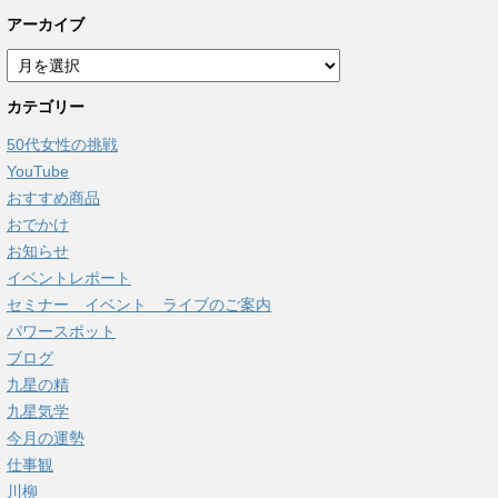
アーカイブ
ア
ー
カテゴリー
カ
イ
50代女性の挑戦
ブ
YouTube
おすすめ商品
おでかけ
お知らせ
イベントレポート
セミナー イベント ライブのご案内
パワースポット
ブログ
九星の精
九星気学
今月の運勢
仕事観
川柳