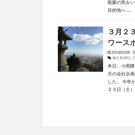
龍脈の気をい
目的地へ ...
３月２
ワース
2019/02/06
保久良神社
,
本日、小雨降
月の会社企画
した。 今年
２３日（土） .