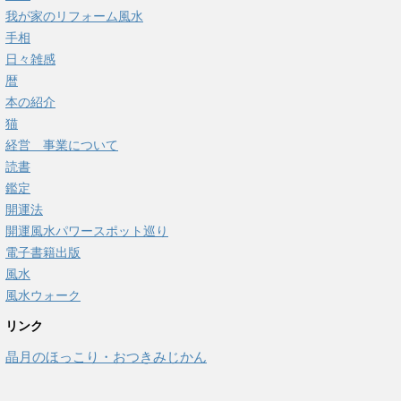
我が家のリフォーム風水
手相
日々雑感
暦
本の紹介
猫
経営 事業について
読書
鑑定
開運法
開運風水パワースポット巡り
電子書籍出版
風水
風水ウォーク
リンク
晶月のほっこり・おつきみじかん