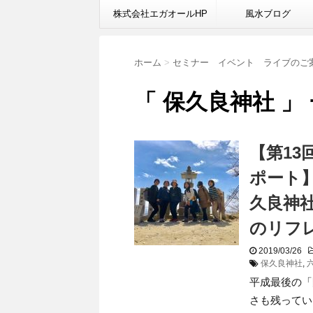
株式会社エガオールHP
風水ブログ
ホーム
>
セミナー イベント ライブのご
「 保久良神社 」
【第1
ポート
久良神
のリフ
2019/03/26
保久良神社
,
平成最後の「
さも残ってい