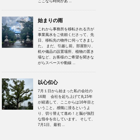
ここなら時間があ ...
始まりの雨
これから事務所を移転される方が
事業風水をご依頼くださって、先
日、移転先の物件に伺ってきまし
た。 まだ、引越し前。部屋割り、
机や備品の設置場所、植物の置き
場など、お客様のご希望を聞きな
がらスペースや動線 ...
以心伝心
7月１日から始まった私の会社の
16期 会社を起ち上げて丸15年
が経過して、ここからは16年目と
いうこと。感慨に浸るというよ
り、切り替えて進め！と脳が強烈
な指令を出しています。 そして、
7月1日、最初 ...