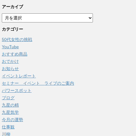
アーカイブ
ア
ー
カテゴリー
カ
イ
50代女性の挑戦
ブ
YouTube
おすすめ商品
おでかけ
お知らせ
イベントレポート
セミナー イベント ライブのご案内
パワースポット
ブログ
九星の精
九星気学
今月の運勢
仕事観
川柳