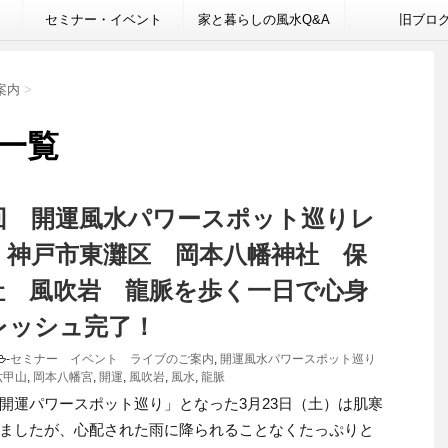
セミナー・イベント
家と暮らしの風水Q&A
旧ブロ
案内
>
 一覧
3回 開運風水パワースポット巡りレ
】神戸市東灘区 岡本八幡神社 保
社 風吹岩 龍脈を歩く一日で心身
レッシュ完了！
-
セミナー イベント ライブのご案内
,
開運風水パワースポット巡り
六甲山
,
岡本八幡宮
,
開運
,
風吹岩
,
風水
,
龍脈
開運パワースポット巡り」となった3月23日（土）は肌寒
ましたが、心配された雨に降られることなくたっぷりと