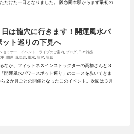
ただけた一日となりました。 阪急岡本駅からまず最初の
３日は龍穴に行きます！開運風水パ
ポット巡りの下見へ
-
セミナー イベント ライブのご案内
,
ブログ
,
日々雑感
六甲
,
開運
,
風吹岩
,
風水
,
龍穴
,
龍脈
るなか、フィットネスインストラクターの高橋さんと３
「開運風水パワースポット巡り」のコースを歩いてきま
から２か月ごとの開催となったこのイベント。次回は３月
..