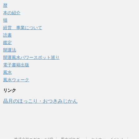
暦
本の紹介
猫
経営 事業について
読書
鑑定
開運法
開運風水パワースポット巡り
電子書籍出版
風水
風水ウォーク
リンク
晶月のほっこり・おつきみじかん