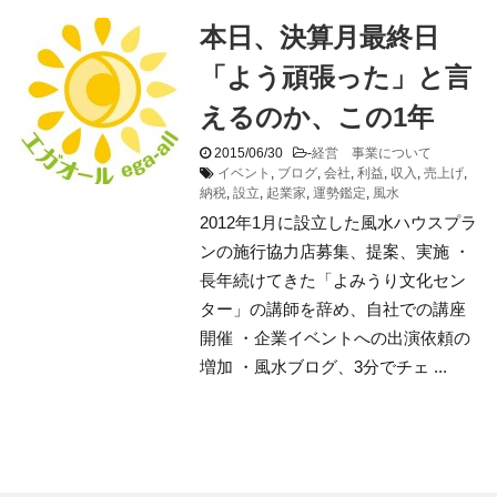
本日、決算月最終日
「よう頑張った」と言
えるのか、この1年
2015/06/30
-
経営 事業について
イベント
,
ブログ
,
会社
,
利益
,
収入
,
売上げ
,
納税
,
設立
,
起業家
,
運勢鑑定
,
風水
2012年1月に設立した風水ハウスプラ
ンの施行協力店募集、提案、実施 ・
長年続けてきた「よみうり文化セン
ター」の講師を辞め、自社での講座
開催 ・企業イベントへの出演依頼の
増加 ・風水ブログ、3分でチェ ...