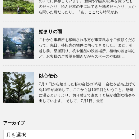
のメモに保存しています。 新聞や雑誌の記事を撮ったも
のだったり、読んだ本の中に出てきた地名だったり、人か
ら聞いた所だったり。 「あ、ここなら時間があ ...
始まりの雨
これから事務所を移転される方が事業風水をご依頼くださ
って、先日、移転先の物件に伺ってきました。 まだ、引
越し前。部屋割り、机や備品の設置場所、植物の置き場な
ど、お客様のご希望を聞きながらスペースや動線 ...
以心伝心
7月１日から始まった私の会社の16期 会社を起ち上げて
丸15年が経過して、ここからは16年目ということ。感慨
に浸るというより、切り替えて進め！と脳が強烈な指令を
出しています。 そして、7月1日、最初 ...
アーカイブ
ア
ー