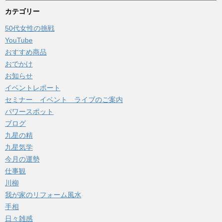
カ
カテゴリー
イ
50代女性の挑戦
ブ
YouTube
おすすめ商品
おでかけ
お知らせ
イベントレポート
セミナー イベント ライブのご案内
パワースポット
ブログ
九星の精
九星気学
今月の運勢
仕事観
川柳
我が家のリフォーム風水
手相
日々雑感