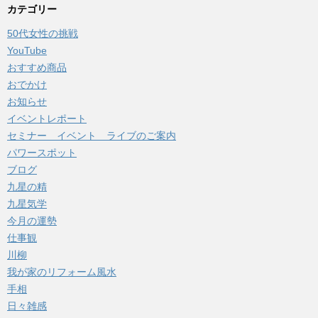
カ
カテゴリー
イ
50代女性の挑戦
ブ
YouTube
おすすめ商品
おでかけ
お知らせ
イベントレポート
セミナー イベント ライブのご案内
パワースポット
ブログ
九星の精
九星気学
今月の運勢
仕事観
川柳
我が家のリフォーム風水
手相
日々雑感