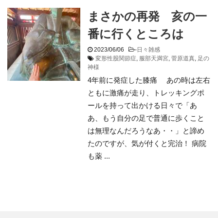
まさかの再発 亥の一
番に行くところは
2023/06/06
-
日々雑感
変形性股関節症
,
服部天満宮
,
菅原道真
,
足の
神様
4年前に発症した膝痛 あの時は左右
ともに激痛が走り、トレッキングポ
ールを持って出かける日々で「あ
あ、もう自分の足で普通に歩くこと
は無理なんだろうなあ・・」と諦め
たのですが、気が付くと完治！ 病院
も薬 ...