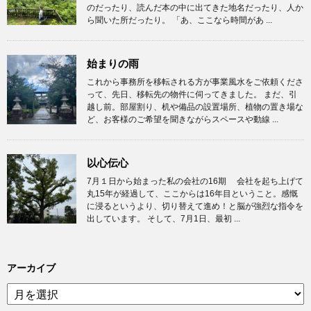
のだったり、読んだ本の中に出てきた地名だったり、人か
ら聞いた所だったり。 「あ、ここなら時間があ ...
始まりの雨
これから事務所を移転される方が事業風水をご依頼くださ
って、先日、移転先の物件に伺ってきました。 まだ、引
越し前。部屋割り、机や備品の設置場所、植物の置き場な
ど、お客様のご希望を聞きながらスペースや動線 ...
以心伝心
7月１日から始まった私の会社の16期 会社を起ち上げて
丸15年が経過して、ここからは16年目ということ。感慨
に浸るというより、切り替えて進め！と脳が強烈な指令を
出しています。 そして、7月1日、最初 ...
アーカイブ
ア
ー