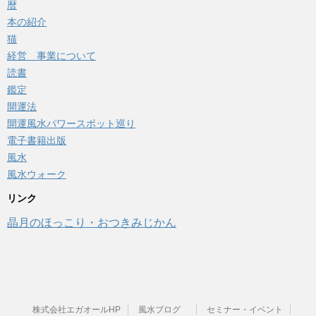
暦
本の紹介
猫
経営 事業について
読書
鑑定
開運法
開運風水パワースポット巡り
電子書籍出版
風水
風水ウォーク
リンク
晶月のほっこり・おつきみじかん
株式会社エガオールHP
風水ブログ
セミナー・イベント