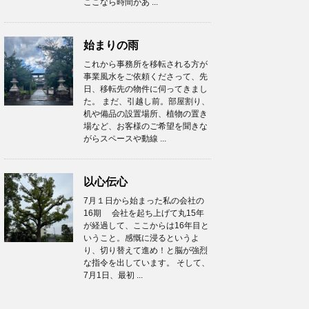
ここなら時間があ ...
始まりの雨
これから事務所を移転される方が
事業風水をご依頼くださって、先
日、移転先の物件に伺ってきまし
た。 まだ、引越し前。部屋割り、
机や備品の設置場所、植物の置き
場など、お客様のご希望を聞きな
がらスペースや動線 ...
以心伝心
7月１日から始まった私の会社の
16期 会社を起ち上げて丸15年
が経過して、ここからは16年目と
いうこと。感慨に浸るというよ
り、切り替えて進め！と脳が強烈
な指令を出しています。 そして、
7月1日、最初 ...