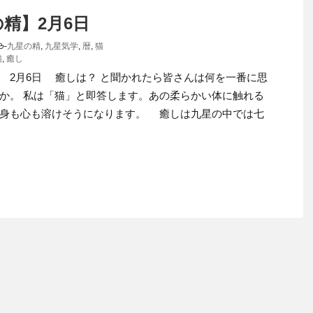
の精】2月6日
-
九星の精
,
九星気学
,
暦
,
猫
猫
,
癒し
 2月6日 癒しは？ と聞かれたら皆さんは何を一番に思
か。 私は「猫」と即答します。あの柔らかい体に触れる
身も心も溶けそうになります。 癒しは九星の中では七