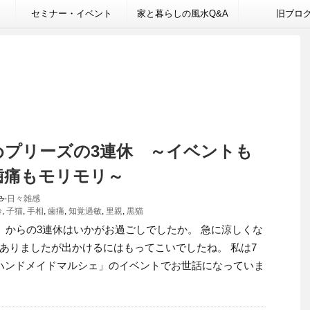
セミナー・イベント
家と暮らしの風水Q&A
旧ブロ
めプリーズの3連休 ～イベントも
歯痛もモリモリ～
-
日々雑感
齢
,
子猫
,
手相
,
歯痛
,
知覚過敏
,
里親
,
黒猫
土）からの3連休はいかがお過ごしでしたか。 急に涼しくな
ありましたが出かけるにはもってこいでしたね。 私は7
ハンドメイドマルシェ」のイベントでお世話になっていま