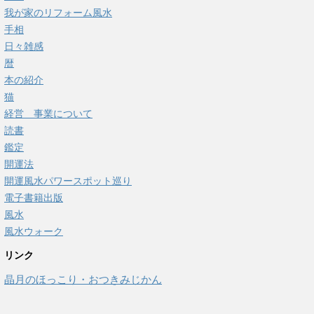
我が家のリフォーム風水
手相
日々雑感
暦
本の紹介
猫
経営 事業について
読書
鑑定
開運法
開運風水パワースポット巡り
電子書籍出版
風水
風水ウォーク
リンク
晶月のほっこり・おつきみじかん