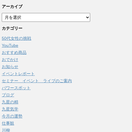
アーカイブ
ア
ー
カテゴリー
カ
イ
50代女性の挑戦
ブ
YouTube
おすすめ商品
おでかけ
お知らせ
イベントレポート
セミナー イベント ライブのご案内
パワースポット
ブログ
九星の精
九星気学
今月の運勢
仕事観
川柳