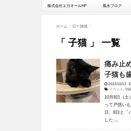
株式会社エガオールHP
風水ブログ
ホーム
>
日々雑感
>
「 子猫 」 一覧
痛み止
子猫も
2022/10/12
イベント
,
加
10月8日（
って戸惑いも
日、8日と「
した ...