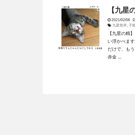
【九星
2021/02/06
九星気学
,
子
【九星の精】
い浮かべます
だけで、もう
赤金 ...