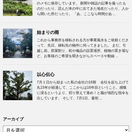
のメモに保存しています。 新聞や雑誌の記事を撮ったも
のだったり、読んだ本の中に出てきた地名だったり、人か
ら聞いた所だったり。 「あ、ここなら時間があ ...
始まりの雨
これから事務所を移転される方が事業風水をご依頼くださ
って、先日、移転先の物件に伺ってきました。 まだ、引
越し前。部屋割り、机や備品の設置場所、植物の置き場な
ど、お客様のご希望を聞きながらスペースや動線 ...
以心伝心
7月１日から始まった私の会社の16期 会社を起ち上げて
丸15年が経過して、ここからは16年目ということ。感慨
に浸るというより、切り替えて進め！と脳が強烈な指令を
出しています。 そして、7月1日、最初 ...
アーカイブ
ア