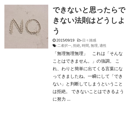
できないと思ったらで
きない法則はどうしよ
う
2015/09/19
-
日々雑感
二者択一
,
拒絶
,
時間
,
無理
,
適性
「無理無理無理」 これは「そんな
ことはできません。」の強調。 こ
れ、わりと簡単に出てくる言葉にな
ってきましたね。一瞬にして「でき
ない」と判断してしまうということ
は拒絶。 できないことはできるよう
に努力 ...