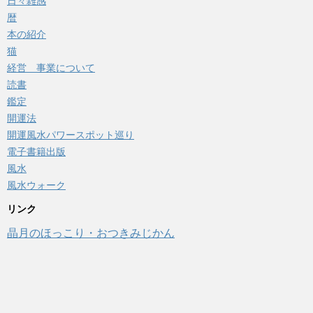
日々雑感
暦
本の紹介
猫
経営 事業について
読書
鑑定
開運法
開運風水パワースポット巡り
電子書籍出版
風水
風水ウォーク
リンク
晶月のほっこり・おつきみじかん