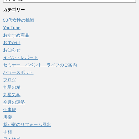
ー
カ
カテゴリー
イ
50代女性の挑戦
ブ
YouTube
おすすめ商品
おでかけ
お知らせ
イベントレポート
セミナー イベント ライブのご案内
パワースポット
ブログ
九星の精
九星気学
今月の運勢
仕事観
川柳
我が家のリフォーム風水
手相