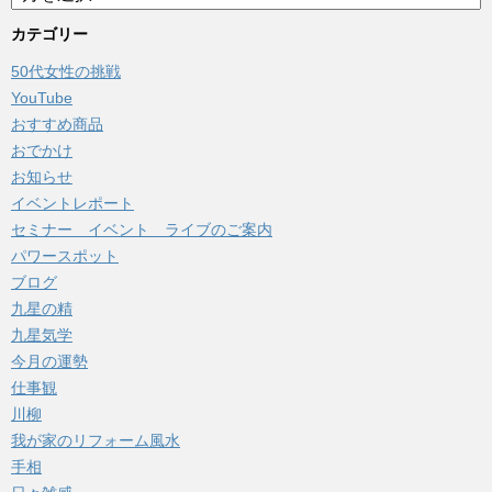
ー
カ
カテゴリー
イ
50代女性の挑戦
ブ
YouTube
おすすめ商品
おでかけ
お知らせ
イベントレポート
セミナー イベント ライブのご案内
パワースポット
ブログ
九星の精
九星気学
今月の運勢
仕事観
川柳
我が家のリフォーム風水
手相