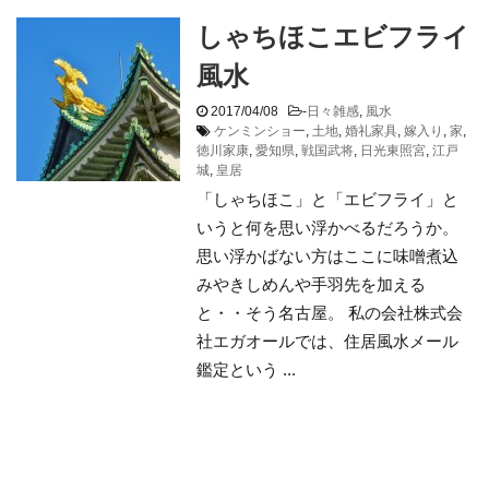
しゃちほこエビフライ
風水
2017/04/08
-
日々雑感
,
風水
ケンミンショー
,
土地
,
婚礼家具
,
嫁入り
,
家
,
徳川家康
,
愛知県
,
戦国武将
,
日光東照宮
,
江戸
城
,
皇居
「しゃちほこ」と「エビフライ」と
いうと何を思い浮かべるだろうか。
思い浮かばない方はここに味噌煮込
みやきしめんや手羽先を加える
と・・そう名古屋。 私の会社株式会
社エガオールでは、住居風水メール
鑑定という ...