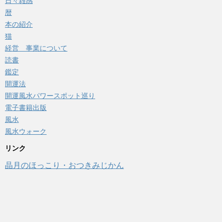
日々雑感
暦
本の紹介
猫
経営 事業について
読書
鑑定
開運法
開運風水パワースポット巡り
電子書籍出版
風水
風水ウォーク
リンク
晶月のほっこり・おつきみじかん