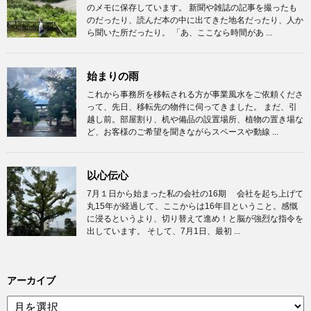
のメモに保存しています。 新聞や雑誌の記事を撮ったも
のだったり、読んだ本の中に出てきた地名だったり、人か
ら聞いた所だったり。 「あ、ここなら時間があ ...
始まりの雨
これから事務所を移転される方が事業風水をご依頼くださ
って、先日、移転先の物件に伺ってきました。 まだ、引
越し前。部屋割り、机や備品の設置場所、植物の置き場な
ど、お客様のご希望を聞きながらスペースや動線 ...
以心伝心
7月１日から始まった私の会社の16期 会社を起ち上げて
丸15年が経過して、ここからは16年目ということ。感慨
に浸るというより、切り替えて進め！と脳が強烈な指令を
出しています。 そして、7月1日、最初 ...
アーカイブ
ア