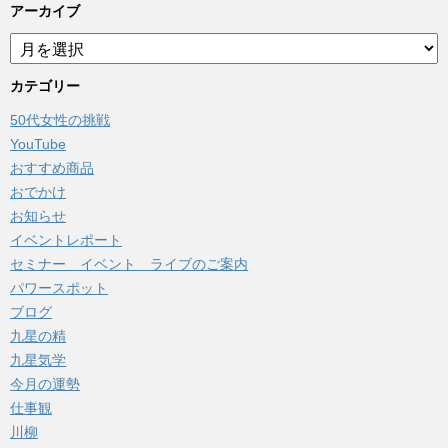
アーカイブ
ア
ー
カ
カテゴリー
イ
50代女性の挑戦
ブ
YouTube
おすすめ商品
おでかけ
お知らせ
イベントレポート
セミナー イベント ライブのご案内
パワースポット
ブログ
九星の精
九星気学
今月の運勢
仕事観
川柳