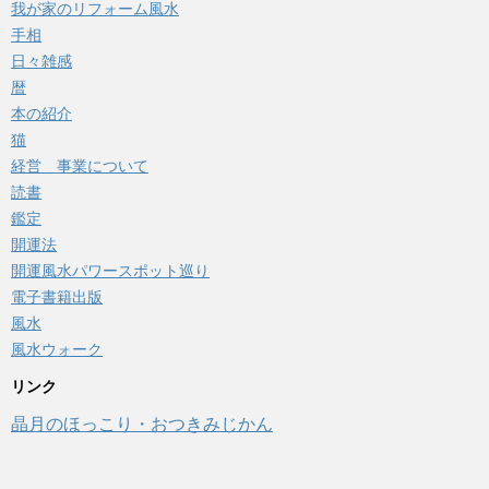
我が家のリフォーム風水
手相
日々雑感
暦
本の紹介
猫
経営 事業について
読書
鑑定
開運法
開運風水パワースポット巡り
電子書籍出版
風水
風水ウォーク
リンク
晶月のほっこり・おつきみじかん