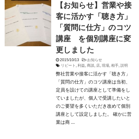
【お知らせ】営業や接
客に活かす「聴き方」
「質問に仕方」のコツ
講座 を個別講座に変
更しました
2015/10/13
-
お知らせ
リピート
,
利益
,
商談
,
店
,
現場
,
相手
,
説明
弊社営業や接客に活かす「聴き方」
「質問の仕方」のコツ講座は当初、
定員を設けての講座として準備をし
ていましたが、個人で受講したいと
のご要望を多くいただき改めて個別
講座として設定しました。 確かに営
業は商 ...