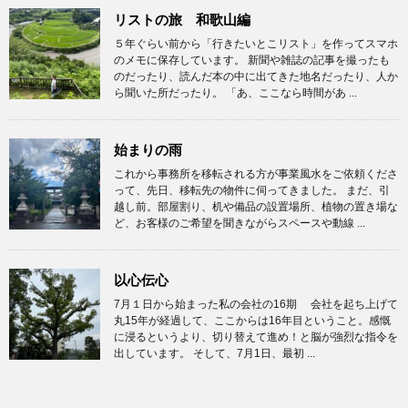
リストの旅 和歌山編
５年ぐらい前から「行きたいとこリスト」を作ってスマホ
のメモに保存しています。 新聞や雑誌の記事を撮ったも
のだったり、読んだ本の中に出てきた地名だったり、人か
ら聞いた所だったり。 「あ、ここなら時間があ ...
始まりの雨
これから事務所を移転される方が事業風水をご依頼くださ
って、先日、移転先の物件に伺ってきました。 まだ、引
越し前。部屋割り、机や備品の設置場所、植物の置き場な
ど、お客様のご希望を聞きながらスペースや動線 ...
以心伝心
7月１日から始まった私の会社の16期 会社を起ち上げて
丸15年が経過して、ここからは16年目ということ。感慨
に浸るというより、切り替えて進め！と脳が強烈な指令を
出しています。 そして、7月1日、最初 ...