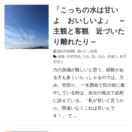
「こっちの水は甘い
よ おいしいよ」 ～
主観と客観 近づいた
り離れたり～
2017/10/05
-
日々雑感
俯瞰
,
利害関係
,
力み
,
思い込み
,
想像力
,
相手
,
空回り
力の加減が難しいと思う。経験があ
る方も多くいらっしゃるのでは。力
み。空回り。 一生懸命で目の前に集
中している時は、自分の視点で必死
に訴えている。「私が甘いと言うか
ら、間違いなくこれは甘いんで
す！」 で ...