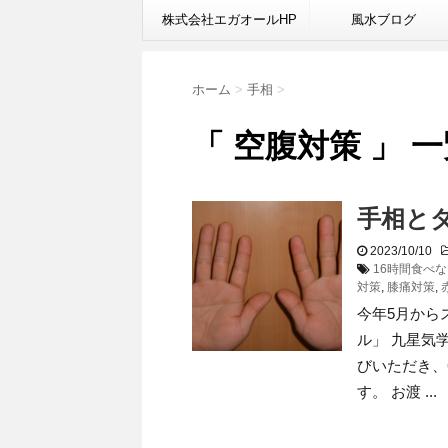
株式会社エガオールHP
風水ブログ
ホーム
>
手相
>
「 空腹対策 」 
手相と
2023/10/10
16時間食べ
対策
,
膝痛対策
,
今年5月から
ル」 九星気
びいただき、
す。 お渡 ...