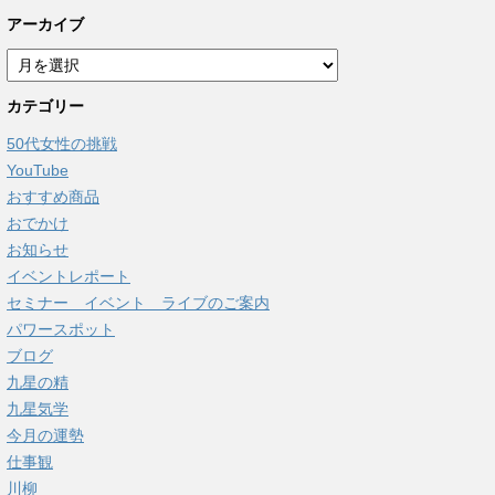
アーカイブ
ア
ー
カテゴリー
カ
イ
50代女性の挑戦
ブ
YouTube
おすすめ商品
おでかけ
お知らせ
イベントレポート
セミナー イベント ライブのご案内
パワースポット
ブログ
九星の精
九星気学
今月の運勢
仕事観
川柳