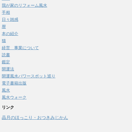
我が家のリフォーム風水
手相
日々雑感
暦
本の紹介
猫
経営 事業について
読書
鑑定
開運法
開運風水パワースポット巡り
電子書籍出版
風水
風水ウォーク
リンク
晶月のほっこり・おつきみじかん