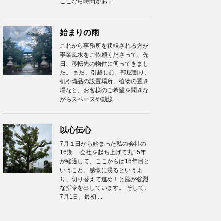
ここなら時間があ ...
始まりの雨
これから事務所を移転される方が
事業風水をご依頼くださって、先
日、移転先の物件に伺ってきまし
た。 まだ、引越し前。部屋割り、
机や備品の設置場所、植物の置き
場など、お客様のご希望を聞きな
がらスペースや動線 ...
以心伝心
7月１日から始まった私の会社の
16期 会社を起ち上げて丸15年
が経過して、ここからは16年目と
いうこと。感慨に浸るというよ
り、切り替えて進め！と脳が強烈
な指令を出しています。 そして、
7月1日、最初 ...