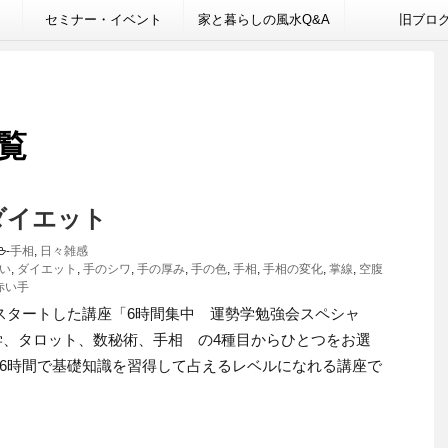
セミナー・イベント
家と暮らしの風水Q&A
旧ブロ
一覧
ダイエット
-
手相
,
日々雑感
ない
,
ダイエット
,
手のシワ
,
手の厚み
,
手の色
,
手相
,
手相の変化
,
掌線
,
空腹
赤い手
スタートした講座「6時間集中 運勢学勉強会スペシャ
学、タロット、数秘術、手相 の4種目からひとつをお選
6時間で基礎知識を習得して占えるレベルになれる講座で