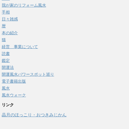
我が家のリフォーム風水
手相
日々雑感
暦
本の紹介
猫
経営 事業について
読書
鑑定
開運法
開運風水パワースポット巡り
電子書籍出版
風水
風水ウォーク
リンク
晶月のほっこり・おつきみじかん