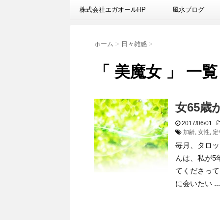
株式会社エガオールHP
風水ブログ
ホーム
>
日々雑感
>
「 美魔女 」 一覧
女65歳
2017/06/01
加齢
,
女性
,
定
毎月、タロッ
んは、私が5
てくださって
に会いたい ...