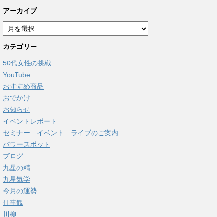
アーカイブ
ア
ー
カテゴリー
カ
イ
50代女性の挑戦
ブ
YouTube
おすすめ商品
おでかけ
お知らせ
イベントレポート
セミナー イベント ライブのご案内
パワースポット
ブログ
九星の精
九星気学
今月の運勢
仕事観
川柳