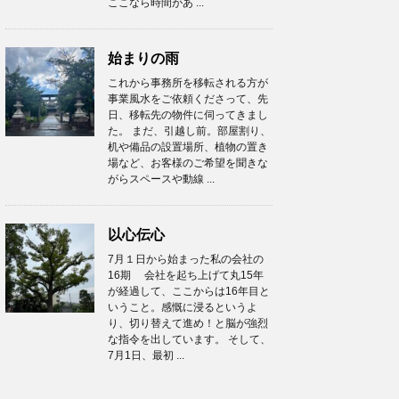
ここなら時間があ ...
始まりの雨
これから事務所を移転される方が
事業風水をご依頼くださって、先
日、移転先の物件に伺ってきまし
た。 まだ、引越し前。部屋割り、
机や備品の設置場所、植物の置き
場など、お客様のご希望を聞きな
がらスペースや動線 ...
以心伝心
7月１日から始まった私の会社の
16期 会社を起ち上げて丸15年
が経過して、ここからは16年目と
いうこと。感慨に浸るというよ
り、切り替えて進め！と脳が強烈
な指令を出しています。 そして、
7月1日、最初 ...