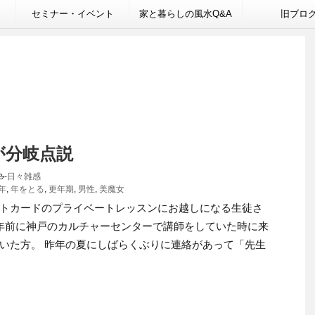
セミナー・イベント
家と暮らしの風水Q&A
旧ブロ
が分岐点説
-
日々雑感
年
,
年をとる
,
更年期
,
男性
,
美魔女
トカードのプライベートレッスンにお越しになる生徒さ
年前に神戸のカルチャーセンターで講師をしていた時に来
いた方。 昨年の夏にしばらくぶりに連絡があって「先生