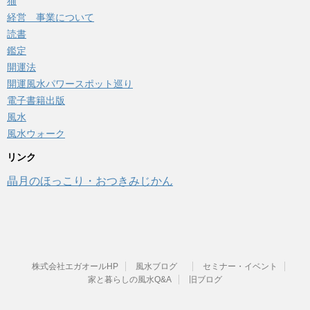
猫
経営 事業について
読書
鑑定
開運法
開運風水パワースポット巡り
電子書籍出版
風水
風水ウォーク
リンク
晶月のほっこり・おつきみじかん
株式会社エガオールHP
風水ブログ
セミナー・イベント
家と暮らしの風水Q&A
旧ブログ