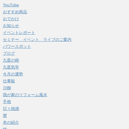
YouTube
おすすめ商品
おでかけ
お知らせ
イベントレポート
セミナー イベント ライブのご案内
パワースポット
ブログ
九星の精
九星気学
今月の運勢
仕事観
川柳
我が家のリフォーム風水
手相
日々雑感
暦
本の紹介