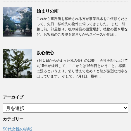
始まりの雨
これから事務所を移転される方が事業風水をご依頼くださ
って、先日、移転先の物件に伺ってきました。 まだ、引
越し前。部屋割り、机や備品の設置場所、植物の置き場な
ど、お客様のご希望を聞きながらスペースや動線 ...
以心伝心
7月１日から始まった私の会社の16期 会社を起ち上げて
丸15年が経過して、ここからは16年目ということ。感慨
に浸るというより、切り替えて進め！と脳が強烈な指令を
出しています。 そして、7月1日、最初 ...
アーカイブ
ア
ー
カ
カテゴリー
イ
50代女性の挑戦
ブ