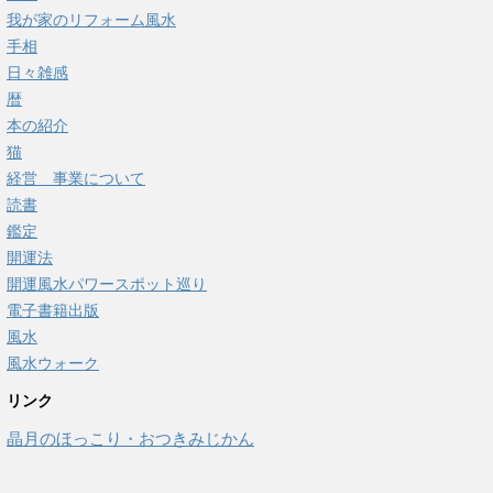
我が家のリフォーム風水
手相
日々雑感
暦
本の紹介
猫
経営 事業について
読書
鑑定
開運法
開運風水パワースポット巡り
電子書籍出版
風水
風水ウォーク
リンク
晶月のほっこり・おつきみじかん