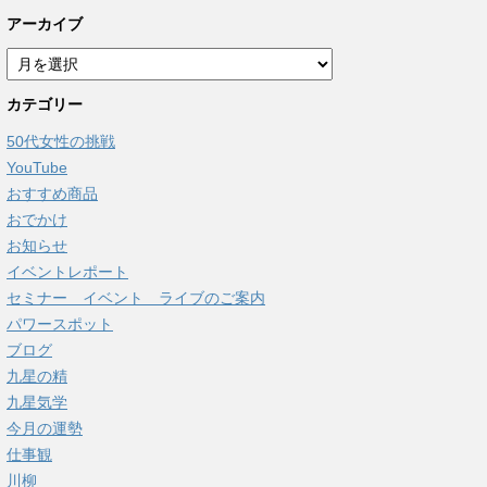
アーカイブ
ア
ー
カテゴリー
カ
イ
50代女性の挑戦
ブ
YouTube
おすすめ商品
おでかけ
お知らせ
イベントレポート
セミナー イベント ライブのご案内
パワースポット
ブログ
九星の精
九星気学
今月の運勢
仕事観
川柳