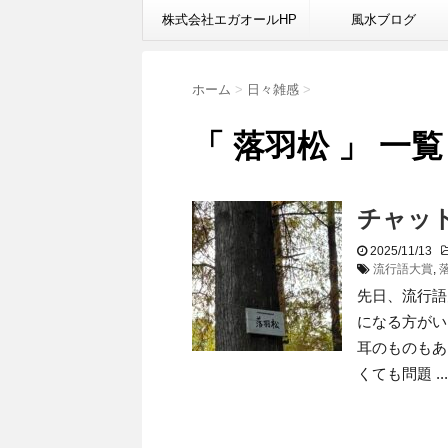
株式会社エガオールHP
風水ブログ
ホーム
>
日々雑感
>
「 落羽松 」 一覧
チャッ
2025/11/13
流行語大賞
,
先日、流行語
になる方がい
耳のものもあ
くても問題 ...