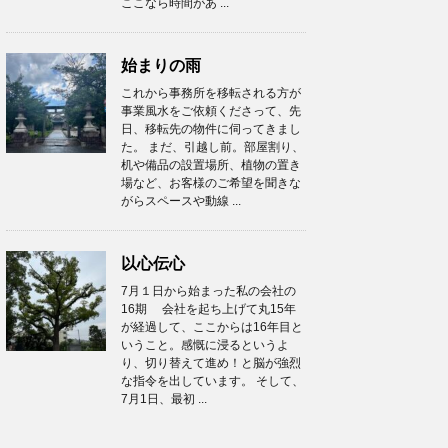
ここなら時間があ ...
始まりの雨
これから事務所を移転される方が
事業風水をご依頼くださって、先
日、移転先の物件に伺ってきまし
た。 まだ、引越し前。部屋割り、
机や備品の設置場所、植物の置き
場など、お客様のご希望を聞きな
がらスペースや動線 ...
以心伝心
7月１日から始まった私の会社の
16期 会社を起ち上げて丸15年
が経過して、ここからは16年目と
いうこと。感慨に浸るというよ
り、切り替えて進め！と脳が強烈
な指令を出しています。 そして、
7月1日、最初 ...