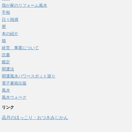
我が家のリフォーム風水
手相
日々雑感
暦
本の紹介
猫
経営 事業について
読書
鑑定
開運法
開運風水パワースポット巡り
電子書籍出版
風水
風水ウォーク
リンク
晶月のほっこり・おつきみじかん