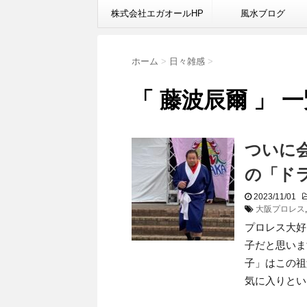
株式会社エガオールHP
風水ブログ
ホーム
>
日々雑感
>
「 藤波辰爾 」 
ついに
の「ド
2023/11/01
大阪プロレス
プロレス大好
子だと思いま
子」はこの祖
気に入りとい .