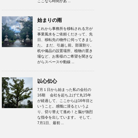
ここなら時間があ ...
始まりの雨
これから事務所を移転される方が
事業風水をご依頼くださって、先
日、移転先の物件に伺ってきまし
た。 まだ、引越し前。部屋割り、
机や備品の設置場所、植物の置き
場など、お客様のご希望を聞きな
がらスペースや動線 ...
以心伝心
7月１日から始まった私の会社の
16期 会社を起ち上げて丸15年
が経過して、ここからは16年目と
いうこと。感慨に浸るというよ
り、切り替えて進め！と脳が強烈
な指令を出しています。 そして、
7月1日、最初 ...