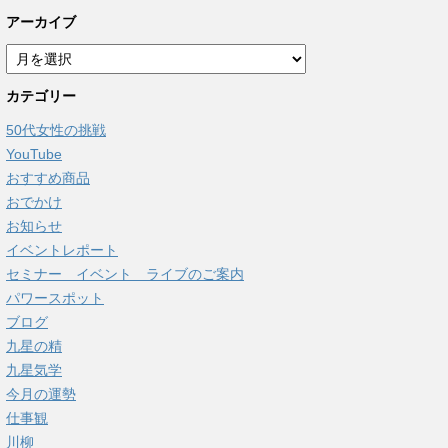
アーカイブ
ア
ー
カテゴリー
カ
イ
50代女性の挑戦
ブ
YouTube
おすすめ商品
おでかけ
お知らせ
イベントレポート
セミナー イベント ライブのご案内
パワースポット
ブログ
九星の精
九星気学
今月の運勢
仕事観
川柳