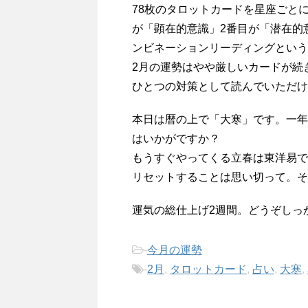
78枚のタロットカードを星座ごと
が「顕在的意識」2番目が「潜在的
ンビネーションリーディングという
2月の運勢はやや厳しいカードが続
ひとつの対策として読んでいただけ
本日は暦の上で「大寒」です。一年
はいかがですか？
もうすぐやってくる立春は東洋易で
リセットすることは思い切って。そ
運気の総仕上げ2週間。どうぞしっ
-
今月の運勢
-
2月
,
タロットカード
,
占い
,
大寒
,