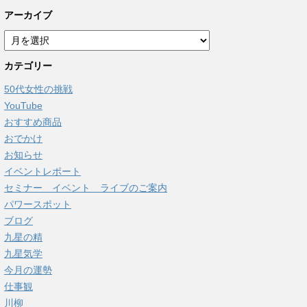
アーカイブ
ア
ー
カテゴリー
カ
イ
50代女性の挑戦
ブ
YouTube
おすすめ商品
おでかけ
お知らせ
イベントレポート
セミナー イベント ライブのご案内
パワースポット
ブログ
九星の精
九星気学
今月の運勢
仕事観
川柳