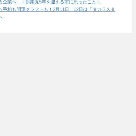
る企業へ ～起業丸5年を迎える前に思ったこと～
手相も開運クラフトも！2月11日、12日は「タカラスタ
へ