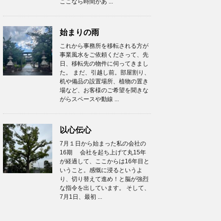
ここなら時間があ ...
始まりの雨
これから事務所を移転される方が
事業風水をご依頼くださって、先
日、移転先の物件に伺ってきまし
た。 まだ、引越し前。部屋割り、
机や備品の設置場所、植物の置き
場など、お客様のご希望を聞きな
がらスペースや動線 ...
以心伝心
7月１日から始まった私の会社の
16期 会社を起ち上げて丸15年
が経過して、ここからは16年目と
いうこと。感慨に浸るというよ
り、切り替えて進め！と脳が強烈
な指令を出しています。 そして、
7月1日、最初 ...