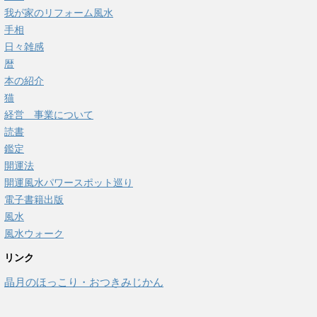
我が家のリフォーム風水
手相
日々雑感
暦
本の紹介
猫
経営 事業について
読書
鑑定
開運法
開運風水パワースポット巡り
電子書籍出版
風水
風水ウォーク
リンク
晶月のほっこり・おつきみじかん