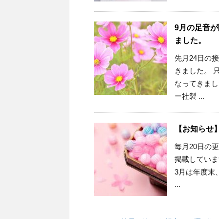
9月の足音
ました。
先月24日の
きました。 
なってきまし
ー社製 ...
【お知らせ】
毎月20日の
掲載していま
3月は年度末
...