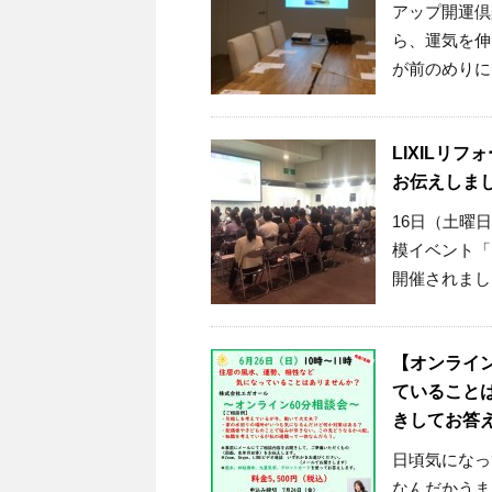
アップ開運倶
ら、運気を伸
が前のめりにな 
LIXILリ
お伝えしま
16日（土曜日
模イベント「
開催されまし
【オンライ
ていることは
きしてお答
日頃気になっ
なんだかうま