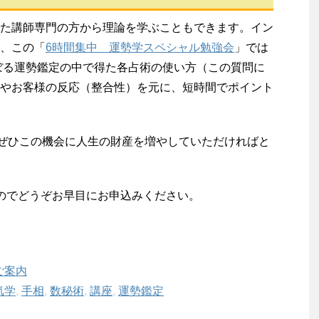
た講師専門の方から理論を学ぶこともできます。イン
、この「
6時間集中 運勢学スペシャル勉強会
」では
のぼる運勢鑑定の中で得た各占術の使い方（この質問に
やお客様の反応（整合性）を元に、短時間でポイント
。ぜひこの機会に人生の財産を増やしていただければと
のでどうぞお早目にお申込みください。
ご案内
気学
,
手相
,
数秘術
,
講座
,
運勢鑑定