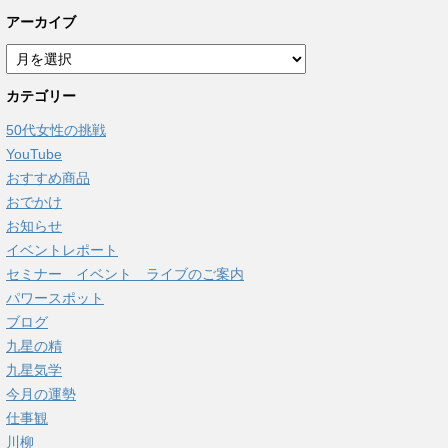
アーカイブ
ア
ー
カテゴリー
カ
イ
50代女性の挑戦
ブ
YouTube
おすすめ商品
おでかけ
お知らせ
イベントレポート
セミナー イベント ライブのご案内
パワースポット
ブログ
九星の精
九星気学
今月の運勢
仕事観
川柳