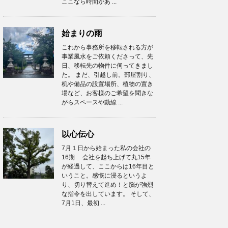
ここなら時間があ ...
始まりの雨
これから事務所を移転される方が
事業風水をご依頼くださって、先
日、移転先の物件に伺ってきまし
た。 まだ、引越し前。部屋割り、
机や備品の設置場所、植物の置き
場など、お客様のご希望を聞きな
がらスペースや動線 ...
以心伝心
7月１日から始まった私の会社の
16期 会社を起ち上げて丸15年
が経過して、ここからは16年目と
いうこと。感慨に浸るというよ
り、切り替えて進め！と脳が強烈
な指令を出しています。 そして、
7月1日、最初 ...