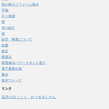
我が家のリフォーム風水
手相
日々雑感
暦
本の紹介
猫
経営 事業について
読書
鑑定
開運法
開運風水パワースポット巡り
電子書籍出版
風水
風水ウォーク
リンク
晶月のほっこり・おつきみじかん